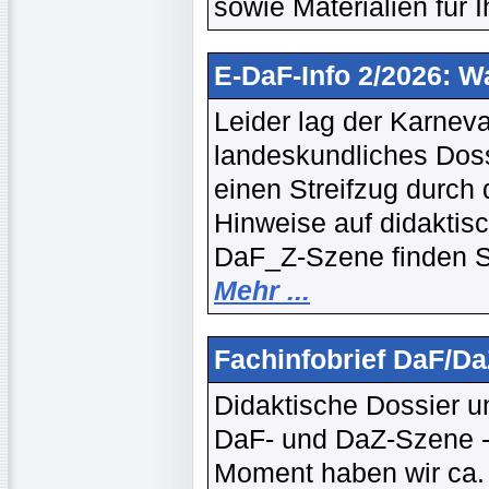
sowie Materialien für I
E-DaF-Info 2/2026: W
Leider lag der Karneva
landeskundliches Doss
einen Streifzug durch 
Hinweise auf didaktis
DaF_Z-Szene finden Si
Mehr ...
Fachinfobrief DaF/Da
Didaktische Dossier u
DaF- und DaZ-Szene --
Moment haben wir ca. 