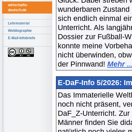
Glück. Dabei streben 
wirtschafts-
wunderbaren Zustand s
deutsch.de
sich endlich einmal ei
Lehrmaterial
Unterricht. Als langjä
Webliographie
Dossier zur Fußball-W
E-Mail-Infobriefe
konnte meine Vorbehal
nicht überwinden, obwo
der Pinnwand!
Mehr ..
E-DaF-Info 5/2026: I
Das Immaterielle Wel
noch nicht präsent, v
DaF_Z-Unterricht. Zur
Männer finden Sie did
natürlich noch vieles 