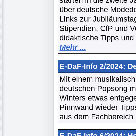
starten in die zweite 
über deutsche Modede
Links zur Jubiläumst
Stipendien, CfP und V
didaktische Tipps und
Mehr ...
E-DaF-Info 2/2024: D
Mit einem musikalisch
deutschen Popsong mö
Winters etwas entgege
Pinnwand wieder Tipps
aus dem Fachbereich
E-DaF-Info 6/2024: H