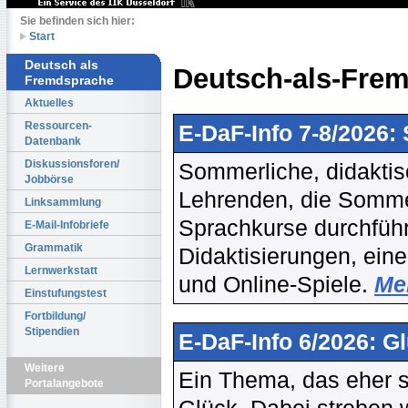
Sie befinden sich hier:
Start
Deutsch als
Deutsch-als-Frem
Fremdsprache
Aktuelles
Ressourcen-
E-DaF-Info 7-8/2026
Datenbank
Diskussionsforen/
Sommerliche, didaktisc
Jobbörse
Lehrenden, die Sommer
Linksammlung
Sprachkurse durchführ
E-Mail-Infobriefe
Grammatik
Didaktisierungen, ein
Lernwerkstatt
und Online-Spiele.
Meh
Einstufungstest
Fortbildung/
Stipendien
E-DaF-Info 6/2026: G
Weitere
Ein Thema, das eher se
Portalangebote