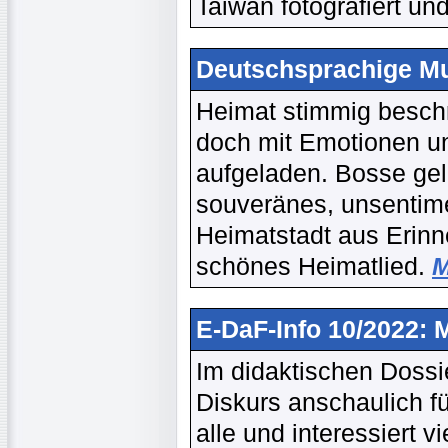
Taiwan fotografiert und
Deutschsprachige Mu
Heimat stimmig beschr
doch mit Emotionen u
aufgeladen. Bosse gel
souveränes, unsentime
Heimatstadt aus Erinne
schönes Heimatlied.
M
E-DaF-Info 10/2022:
Im didaktischen Dossie
Diskurs anschaulich für
alle und interessiert