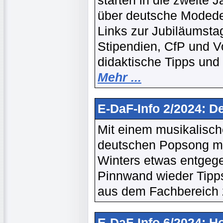
starten in die zweite 
über deutsche Modede
Links zur Jubiläumst
Stipendien, CfP und V
didaktische Tipps und
Mehr ...
E-DaF-Info 2/2024: D
Mit einem musikalisch
deutschen Popsong mö
Winters etwas entgege
Pinnwand wieder Tipps
aus dem Fachbereich
E-DaF-Info 6/2024: H