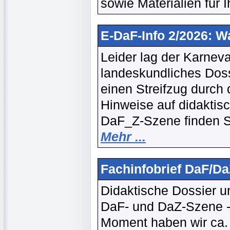
sowie Materialien für I
E-DaF-Info 2/2026: W
Leider lag der Karneva
landeskundliches Doss
einen Streifzug durch 
Hinweise auf didaktis
DaF_Z-Szene finden Si
Mehr ...
Fachinfobrief DaF/Da
Didaktische Dossier u
DaF- und DaZ-Szene --
Moment haben wir ca. 