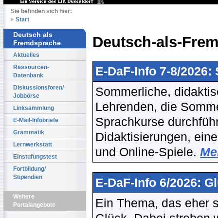
Sie befinden sich hier:
Start
Deutsch als
Deutsch-als-Frem
Fremdsprache
Aktuelles
Ressourcen-
E-DaF-Info 7-8/2026
Datenbank
Diskussionsforen/
Sommerliche, didaktisc
Jobbörse
Lehrenden, die Sommer
Linksammlung
Sprachkurse durchführ
E-Mail-Infobriefe
Grammatik
Didaktisierungen, ein
Lernwerkstatt
und Online-Spiele.
Meh
Einstufungstest
Fortbildung/
Stipendien
E-DaF-Info 6/2026: G
Weitere
Ein Thema, das eher se
Portalangebote