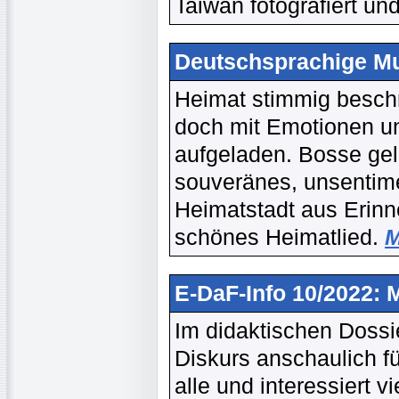
Taiwan fotografiert und
Deutschsprachige Mu
Heimat stimmig beschr
doch mit Emotionen u
aufgeladen. Bosse gel
souveränes, unsentime
Heimatstadt aus Erinne
schönes Heimatlied.
M
E-DaF-Info 10/2022:
Im didaktischen Dossie
Diskurs anschaulich für
alle und interessiert