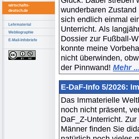
Glück. Dabei streben 
wirtschafts-
wunderbaren Zustand s
deutsch.de
sich endlich einmal ei
Lehrmaterial
Unterricht. Als langjä
Webliographie
Dossier zur Fußball-W
E-Mail-Infobriefe
konnte meine Vorbehal
nicht überwinden, obwo
der Pinnwand!
Mehr ..
E-DaF-Info 5/2026: I
Das Immaterielle Wel
noch nicht präsent, v
DaF_Z-Unterricht. Zur
Männer finden Sie did
natürlich noch vieles 