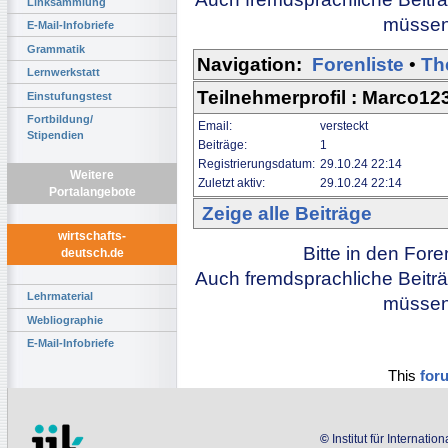
Linksammlung
müssen 
E-Mail-Infobriefe
Grammatik
Navigation:
Forenliste
•
Th
Lernwerkstatt
Teilnehmerprofil : Marco12
Einstufungstest
Fortbildung/
Email:
versteckt
Stipendien
Beiträge:
1
Registrierungsdatum:
29.10.24 22:14
Weitere
Zuletzt aktiv:
29.10.24 22:14
Portalangebote
Zeige alle Beiträge
wirtschafts-
Bitte in den For
deutsch.de
Auch fremdsprachliche Beiträ
Lehrmaterial
müssen 
Webliographie
E-Mail-Infobriefe
This
for
©
Institut für Internati