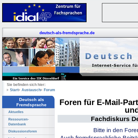
deutsch-als-fremdsprache.de
Sie befinden sich hier:
Start
Austausch
Forum
Deutsch als
Foren für E-Mail-Pa
Fremdsprache
und
Aktuelles
Fachdiskurs D
Ressourcen-
Datenbank
Bitte in den For
Diskussionsforen
Auch fremdsprachliche Beiträ