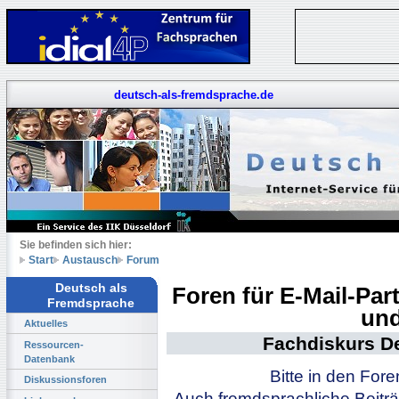
deutsch-als-fremdsprache.de
Sie befinden sich hier:
Start
Austausch
Forum
Deutsch als
Foren für E-Mail-Pa
Fremdsprache
und
Aktuelles
Fachdiskurs D
Ressourcen-
Datenbank
Bitte in den For
Diskussionsforen
Auch fremdsprachliche Beiträ