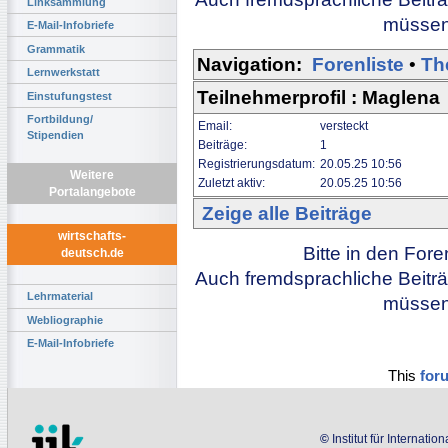
Linksammlung
müssen 
E-Mail-Infobriefe
Grammatik
Navigation:
Forenliste
•
Th
Lernwerkstatt
Teilnehmerprofil : Maglena
Einstufungstest
Fortbildung/
Email:
versteckt
Stipendien
Beiträge:
1
Registrierungsdatum:
20.05.25 10:56
Weitere
Zuletzt aktiv:
20.05.25 10:56
Portalangebote
Zeige alle Beiträge
wirtschafts-
Bitte in den For
deutsch.de
Auch fremdsprachliche Beiträ
Lehrmaterial
müssen 
Webliographie
E-Mail-Infobriefe
This
for
©
Institut für Internati