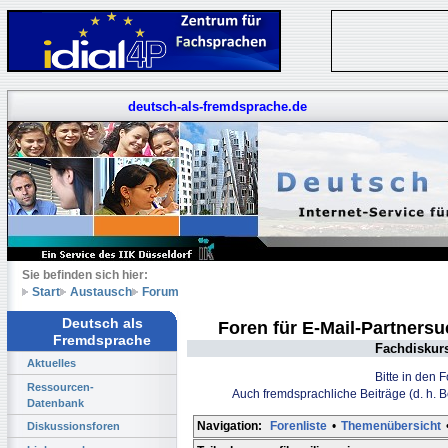
deutsch-als-fremdsprache.de
Sie befinden sich hier:
Start
Austausch
Forum
Deutsch als
Foren für E-Mail-Partners
Fremdsprache
Fachdiskur
Aktuelles
Bitte in den 
Ressourcen-
Auch fremdsprachliche Beiträge (d. h. 
Datenbank
Navigation:
Forenliste
•
Themenübersicht
Diskussionsforen