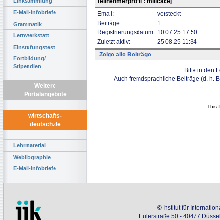
Linksammlung
Teilnehmerprofil : milicacej
E-Mail-Infobriefe
Email:
versteckt
Beiträge:
1
Grammatik
Registrierungsdatum:
10.07.25 17:50
Lernwerkstatt
Zuletzt aktiv:
25.08.25 11:34
Einstufungstest
Zeige alle Beiträge
Fortbildung/
Stipendien
Bitte in den 
Auch fremdsprachliche Beiträge (d. h. 
Weitere
Portalangebote
This
wirtschafts-
deutsch.de
Lehrmaterial
Webliographie
E-Mail-Infobriefe
©
Institut für Internati
Eulerstraße 50 - 40477 Düssel