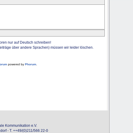
Foren nur auf Deutsch schreiben!
Beiträge über andere Sprachen) müssen wir leider löschen.
forum
powered by
Phorum
.
onale Kommunikation e.V.
dorf - T. ++49/(0)211/566 22-0