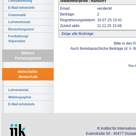
Linksammlung
Teilnehmerprofil : HansenY
E-Mail-Infobriefe
Email:
versteckt
Beiträge:
2
Grammatik
Registrierungsdatum:
16.07.25 10:41
Lernwerkstatt
Zuletzt aktiv:
11.12.25 15:48
Einstufungstest
Zeige alle Beiträge
Fortbildung/
Stipendien
Bitte in den 
Auch fremdsprachliche Beiträge (d. h. 
Weitere
Portalangebote
This
wirtschafts-
deutsch.de
Lehrmaterial
Webliographie
E-Mail-Infobriefe
©
Institut für Internati
Eulerstraße 50 - 40477 Düssel