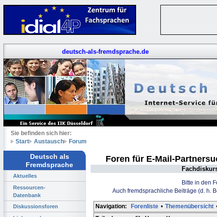
deutsch-als-fremdsprache.de
Sie befinden sich hier:
Start
Austausch
Forum
Deutsch als
Foren für E-Mail-Partners
Fremdsprache
Fachdiskur
Aktuelles
Bitte in den 
Ressourcen-
Auch fremdsprachliche Beiträge (d. h. 
Datenbank
Navigation:
Forenliste
•
Themenübersicht
Diskussionsforen