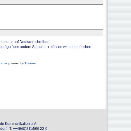
Foren nur auf Deutsch schreiben!
Beiträge über andere Sprachen) müssen wir leider löschen.
forum
powered by
Phorum
.
onale Kommunikation e.V.
dorf - T. ++49/(0)211/566 22-0