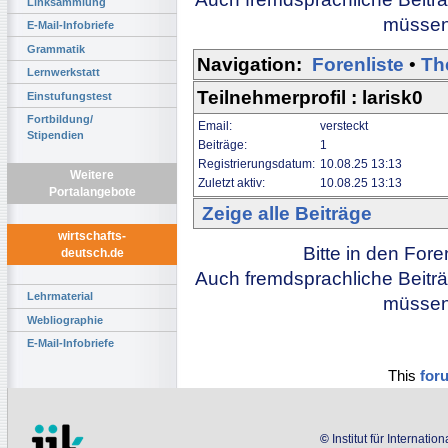
Linksammlung
müssen 
E-Mail-Infobriefe
Grammatik
Navigation:
Forenliste
•
Th
Lernwerkstatt
Teilnehmerprofil : larisk0
Einstufungstest
Fortbildung/
Email:
versteckt
Stipendien
Beiträge:
1
Registrierungsdatum:
10.08.25 13:13
Weitere
Zuletzt aktiv:
10.08.25 13:13
Portalangebote
Zeige alle Beiträge
wirtschafts-
Bitte in den For
deutsch.de
Auch fremdsprachliche Beiträ
Lehrmaterial
müssen 
Webliographie
E-Mail-Infobriefe
This
for
©
Institut für Internati