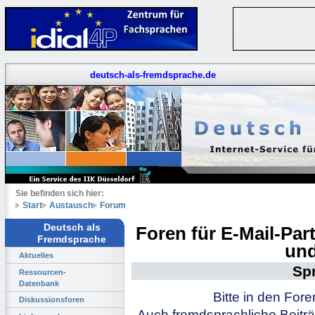
deutsch-als-fremdsprache.de
Sie befinden sich hier:
Start
Austausch
Forum
Deutsch als
Foren für E-Mail-Pa
Fremdsprache
und
Aktuelles
Sp
Ressourcen-
Datenbank
Bitte in den For
Diskussionsforen
Auch fremdsprachliche Beiträ