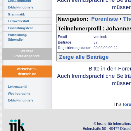
Linksammlung
müssen 
E-Mail-Infobriefe
Grammatik
Navigation:
Forenliste
•
Th
Lernwerkstatt
Teilnehmerprofil : Johanne
Einstufungstest
Fortbildung/
Email:
versteckt
Stipendien
Beiträge:
37
Registrierungsdatum:
30.03.09 09:22
Weitere
Zeige alle Beiträge
Portalangebote
Bitte in den For
wirtschafts-
deutsch.de
Auch fremdsprachliche Beiträ
müssen 
Lehrmaterial
Webliographie
E-Mail-Infobriefe
This
for
©
Institut für Internati
Eulerstraße 50 - 40477 Düssel