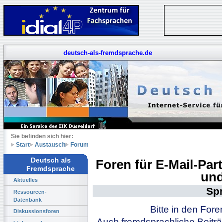
deutsch-als-fremdsprache.de
Sie befinden sich hier:
Start
Austausch
Forum
Deutsch als
Foren für E-Mail-Pa
Fremdsprache
und
Aktuelles
Sp
Ressourcen-
Datenbank
Bitte in den For
Diskussionsforen
Auch fremdsprachliche Beiträ