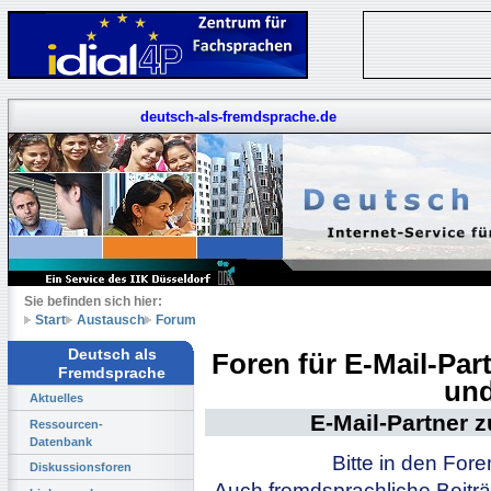
deutsch-als-fremdsprache.de
Sie befinden sich hier:
Start
Austausch
Forum
Deutsch als
Foren für E-Mail-Pa
Fremdsprache
und
Aktuelles
E-Mail-Partner 
Ressourcen-
Datenbank
Bitte in den For
Diskussionsforen
Auch fremdsprachliche Beiträ