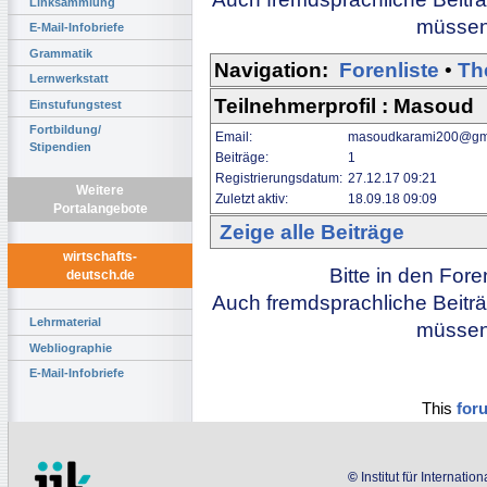
Linksammlung
müssen 
E-Mail-Infobriefe
Grammatik
Navigation:
Forenliste
•
Th
Lernwerkstatt
Teilnehmerprofil : Masoud
Einstufungstest
Fortbildung/
Email:
masoudkarami200@gm
Stipendien
Beiträge:
1
Registrierungsdatum:
27.12.17 09:21
Weitere
Zuletzt aktiv:
18.09.18 09:09
Portalangebote
Zeige alle Beiträge
wirtschafts-
Bitte in den For
deutsch.de
Auch fremdsprachliche Beiträ
Lehrmaterial
müssen 
Webliographie
E-Mail-Infobriefe
This
for
©
Institut für Internati