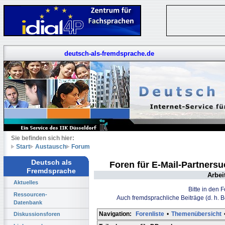
deutsch-als-fremdsprache.de
Sie befinden sich hier:
Start
Austausch
Forum
Deutsch als
Foren für E-Mail-Partners
Fremdsprache
Arbei
Aktuelles
Bitte in den 
Ressourcen-
Auch fremdsprachliche Beiträge (d. h. 
Datenbank
Navigation:
Forenliste
•
Themenübersicht
Diskussionsforen