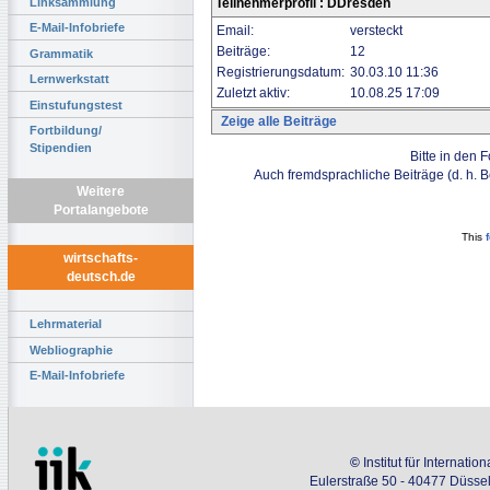
Linksammlung
Teilnehmerprofil : DDresden
E-Mail-Infobriefe
Email:
versteckt
Beiträge:
12
Grammatik
Registrierungsdatum:
30.03.10 11:36
Lernwerkstatt
Zuletzt aktiv:
10.08.25 17:09
Einstufungstest
Zeige alle Beiträge
Fortbildung/
Stipendien
Bitte in den 
Auch fremdsprachliche Beiträge (d. h. 
Weitere
Portalangebote
This
wirtschafts-
deutsch.de
Lehrmaterial
Webliographie
E-Mail-Infobriefe
©
Institut für Internati
Eulerstraße 50 - 40477 Düssel