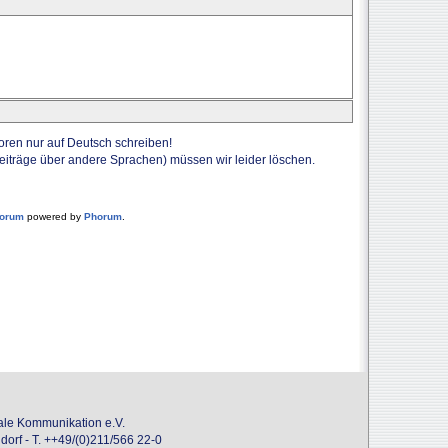
Foren nur auf Deutsch schreiben!
Beiträge über andere Sprachen) müssen wir leider löschen.
forum
powered by
Phorum
.
onale Kommunikation e.V.
dorf - T. ++49/(0)211/566 22-0