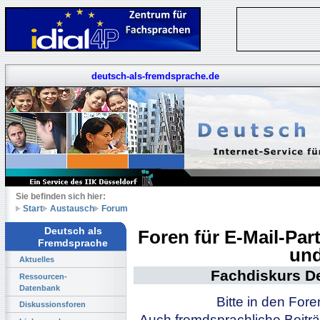
deutsch-als-fremdsprache.de
Sie befinden sich hier:
Start
Austausch
Forum
Deutsch als
Foren für E-Mail-Pa
Fremdsprache
und
Aktuelles
Fachdiskurs D
Ressourcen-
Datenbank
Bitte in den For
Diskussionsforen
Auch fremdsprachliche Beiträ