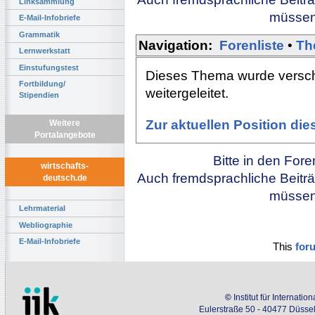
Linksammlung
müssen 
E-Mail-Infobriefe
Grammatik
Navigation:
Forenliste
•
Th
Lernwerkstatt
Einstufungstest
Dieses Thema wurde versch
Fortbildung/
weitergeleitet.
Stipendien
Zur aktuellen Position di
Weitere
Portalangebote
Bitte in den For
wirtschafts-
Auch fremdsprachliche Beiträ
deutsch.de
müssen 
Lehrmaterial
Webliographie
E-Mail-Infobriefe
This
for
©
Institut für Internati
Eulerstraße 50 - 40477 Düssel