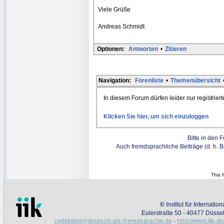
Viele Grüße
Andreas Schmidt
Optionen:
Antworten
•
Zitieren
Navigation:
Forenliste
•
Themenübersicht
In diesem Forum dürfen leider nur registrier
Klicken Sie hier, um sich einzuloggen
Bitte in den 
Auch fremdsprachliche Beiträge (d. h. 
This
©
Institut für Internati
Eulerstraße 50 - 40477 Düssel
redaktion@deutsch-als-fremdsprache.de
-
http://www.iik-d