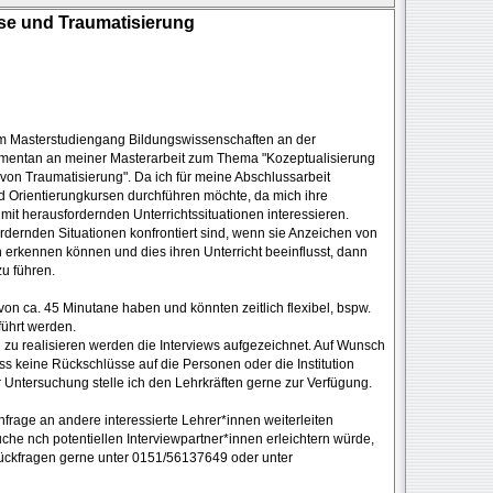
rse und Traumatisierung
 im Masterstudiengang Bildungswissenschaften an der
momentan an meiner Masterarbeit zum Thema "Kozeptualisierung
von Traumatisierung". Da ich für meine Abschlussarbeit
und Orientierungkursen durchführen möchte, da mich ihre
t herausfordernden Unterrichtssituationen interessieren.
ordernden Situationen konfrontiert sind, wenn sie Anzeichen von
 erkennen können und dies ihren Unterricht beeinflusst, dann
zu führen.
von ca. 45 Minutane haben und könnten zeitlich flexibel, bspw.
führt werden.
 zu realisieren werden die Interviews aufgezeichnet. Auf Wunsch
ss keine Rückschlüsse auf die Personen oder die Institution
Untersuchung stelle ich den Lehrkräften gerne zur Verfügung.
frage an andere interessierte Lehrer*innen weiterleiten
che nch potentiellen Interviewpartner*innen erleichtern würde,
Rückfragen gerne unter 0151/56137649 oder unter