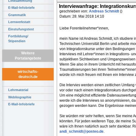
Linksammlung
Interviewanfrage: Integrationsku
E-Mail-Infobriefe
geschrieben von:
Andreas Schmidt
()
Grammatik
Datum: 28. Mai 2018 14:10
Lernwerkstatt
Liebe Forenteilnehmer*innen,
Einstufungstest
Fortbildung/
mein Name ist Andreas Schmidt, ich studiere
Stipendien
Technischen Universität Berlin und arbeite 
von Integrationskurse unter den Bedingungen 
Weitere
Interviews mit Lehrer*innen in Integrations- 
Portalangebote
subjektiven Sichtweisen und Umgangsweisen mi
Wenn Sie also in ihrem Unterricht mit herausf
Traumatisierungen bei ihren Teilnehmer*innen
wirtschafts-
würde ich mich freuen mit Ihnen ein Interview 
deutsch.de
Die Intervies werden einen zeitlichen Umfang 
vor oder nach einem Integrationskurs durchge
Lehrmaterial
Um eine möglichst effiziente Datenauswertung
Webliographie
werde ich die Interviews so anonymisieren, da
E-Mail-Infobriefe
gezogen werden kann. Die Ergebnisse meiner 
Sie würden mir sehr helfen, wenn Sie meine An
könnten. Für jeden weiteren Tipp, de meine Su
wäre ich Ihnen natürlich auch sehr dankbar. 
andi_schmidt@posteo.de
.