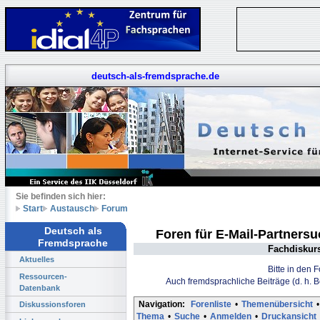
deutsch-als-fremdsprache.de
Sie befinden sich hier:
Start
Austausch
Forum
Deutsch als
Foren für E-Mail-Partners
Fremdsprache
Fachdiskur
Aktuelles
Bitte in den 
Ressourcen-
Auch fremdsprachliche Beiträge (d. h. 
Datenbank
Navigation:
Forenliste
•
Themenübersicht
•
Diskussionsforen
Thema
•
Suche
•
Anmelden
•
Druckansicht