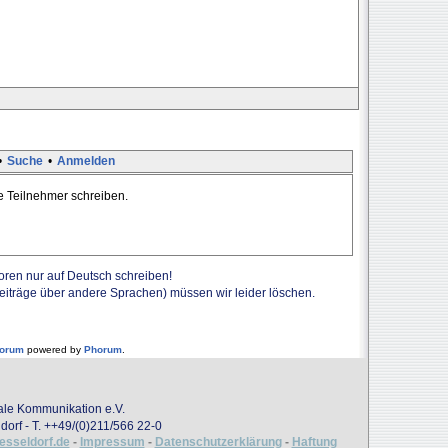
•
Suche
•
Anmelden
te Teilnehmer schreiben.
Foren nur auf Deutsch schreiben!
Beiträge über andere Sprachen) müssen wir leider löschen.
forum
powered by
Phorum
.
onale Kommunikation e.V.
dorf - T. ++49/(0)211/566 22-0
uesseldorf.de
-
Impressum
-
Datenschutzerklärung
-
Haftung