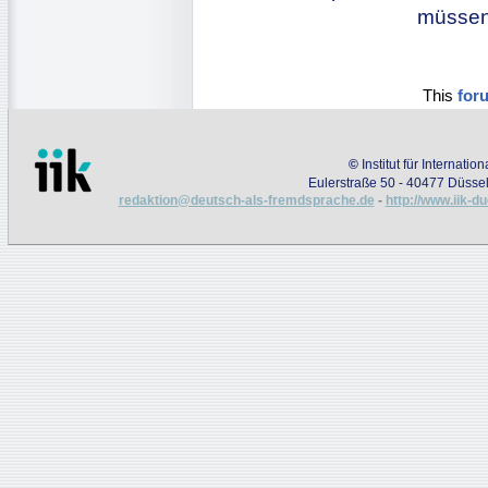
müssen 
This
for
©
Institut für Internati
Eulerstraße 50 - 40477 Düssel
redaktion@deutsch-als-fremdsprache.de
-
http://www.iik-d