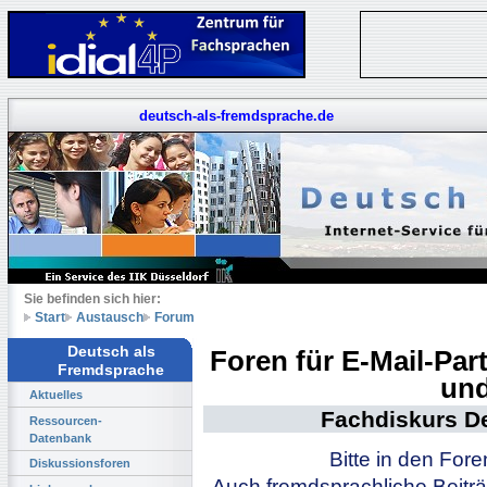
deutsch-als-fremdsprache.de
Sie befinden sich hier:
Start
Austausch
Forum
Deutsch als
Foren für E-Mail-Pa
Fremdsprache
und
Aktuelles
Fachdiskurs D
Ressourcen-
Datenbank
Bitte in den For
Diskussionsforen
Auch fremdsprachliche Beiträ