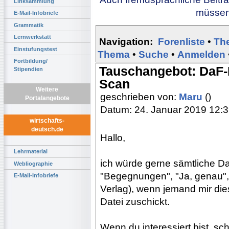
Linksammlung
müssen 
E-Mail-Infobriefe
Grammatik
Lernwerkstatt
Navigation:
Forenliste
•
Th
Einstufungstest
Thema
•
Suche
•
Anmelden
Fortbildung/
Tauschangebot: DaF
Stipendien
Scan
Weitere
geschrieben von:
Maru
()
Portalangebote
Datum: 24. Januar 2019 12:
wirtschafts-
deutsch.de
Hallo,
Lehrmaterial
ich würde gerne sämtliche D
Webliographie
"Begegnungen", "Ja, genau",
E-Mail-Infobriefe
Verlag), wenn jemand mir die
Datei zuschickt.
Wenn du interessiert bist, sc