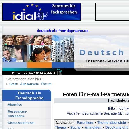
deutsch-als-fremdsprache.de
Sie befinden sich hier:
Start
Austausch
Forum
Deutsch als
Foren für E-Mail-Partners
Fremdsprache
Fachdiskur
Aktuelles
Bitte in den 
Ressourcen-
Auch fremdsprachliche Beiträge (d. h. 
Datenbank
Navigation:
Forenliste
•
Themenübersicht
•
Diskussionsforen
Thema
•
Suche
•
Anmelden
•
Druckansicht