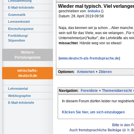
Linksammlung
Wieder mal typisch. Viel verlange
E-Mail-Infobriefe
geschrieben von:
bobaka
()
Grammatik
Datum: 28. April 2019 09:58
Lernwerkstatt
Naja, das kennen wir ja schon....Aber manche
Einstufungstest
sein soll für das Viele, was sie velangen...Für
Fortbildung/
Unternehmer(un)"kultur", die Lehrkräfte als r
Stipendien
missachtet
. Hände weg von so etwas!
Weitere
Portalangebote
[
www.deutsch-als-fremdsprache.de
]
wirtschafts-
Optionen:
Antworten
•
Zitieren
deutsch.de
Lehrmaterial
Navigation:
Forenliste
•
Themenübersicht
Webliographie
In diesem Forum dürfen leider nur registrier
E-Mail-Infobriefe
Klicken Sie hier, um sich einzuloggen
Bitte in den 
Auch fremdsprachliche Beiträge (d. h. 