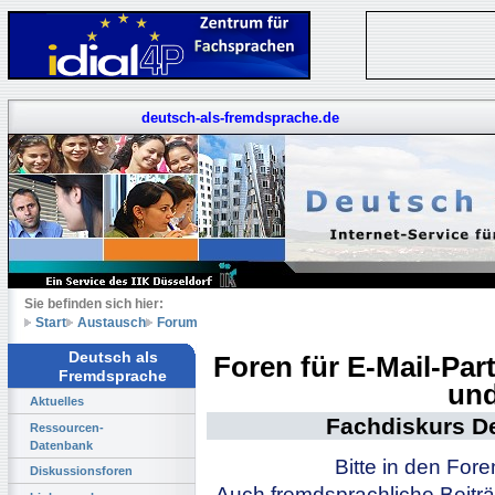
deutsch-als-fremdsprache.de
Sie befinden sich hier:
Start
Austausch
Forum
Deutsch als
Foren für E-Mail-Pa
Fremdsprache
und
Aktuelles
Fachdiskurs D
Ressourcen-
Datenbank
Bitte in den For
Diskussionsforen
Auch fremdsprachliche Beiträ