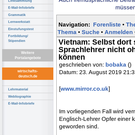
Linksammlung
müssen 
E-Mail-Infobriefe
Grammatik
Lernwerkstatt
Navigation:
Forenliste
•
Th
Einstufungstest
Thema
•
Suche
•
Anmelden
Fortbildung/
Vietnam: Selbst dort
Stipendien
Sprachlehrer nicht o
Weitere
können
Portalangebote
geschrieben von:
bobaka
()
Datum: 23. August 2019 21:
wirtschafts-
deutsch.de
[
www.mirror.co.uk
]
Lehrmaterial
Webliographie
E-Mail-Infobriefe
Im vorliegenden Fall wird ve
Englisch-Lehrer Opfer einer
geworden sind.