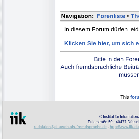
Navigation:
Forenliste
•
Th
In diesem Forum dürfen leide
Klicken Sie hier, um sich
Bitte in den For
Auch fremdsprachliche Beiträ
müssen 
This
for
©
Institut für Internati
Eulerstraße 50 - 40477 Düssel
redaktion@deutsch-als-fremdsprache.de
-
http://www.iik-d