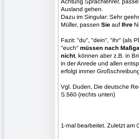
Achtung Sprachlehrer, pass
Ausland gehen.
Dazu im Singular: Sehr geehrt
Müller, passen
Sie
auf
Ihre
Ni
Fazit: "du", "dein", "ihr" (als P
"euch"
müssen nach Maßgab
nicht
, können aber z.B. in B
in der Anrede und allen ent
erfolgt immer Großschreibung
Vgl. Duden, Die deutsche Rec
S.560 (rechts unten)
1-mal bearbeitet. Zuletzt am 