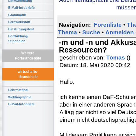
Linksammlung
müssen 
E-Mail-Infobriefe
Grammatik
Lernwerkstatt
Navigation:
Forenliste
•
Th
Einstufungstest
Thema
•
Suche
•
Anmelden
Fortbildung/
-m und -n und Akkusa
Stipendien
Ressourcen?
Weitere
geschrieben von:
Tomas
()
Portalangebote
Datum: 18. Mai 2020 00:42
wirtschafts-
deutsch.de
Hallo,
Lehrmaterial
ich kenne einen DaF-Schüler,
Webliographie
aber in einer anderen Sprach
E-Mail-Infobriefe
Alltag gar nicht so viel Deuts
einem nicht deutschsprachig
Mit diesem Profil kann er sic