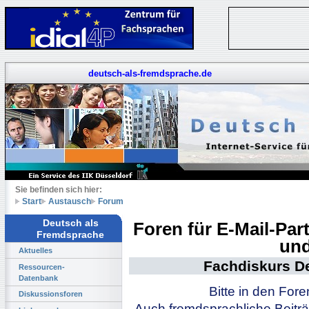
deutsch-als-fremdsprache.de
Sie befinden sich hier:
Start
Austausch
Forum
Deutsch als
Foren für E-Mail-Pa
Fremdsprache
und
Aktuelles
Fachdiskurs D
Ressourcen-
Datenbank
Bitte in den For
Diskussionsforen
Auch fremdsprachliche Beiträ