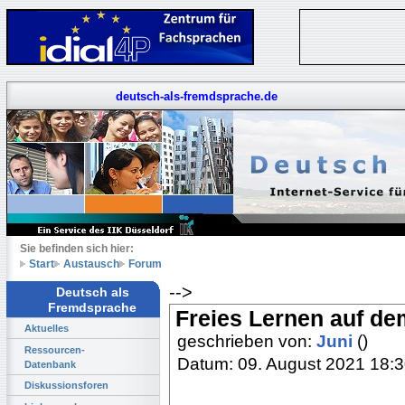
deutsch-als-fremdsprache.de
Sie befinden sich hier:
Start
Austausch
Forum
-->
Deutsch als
Fremdsprache
Freies Lernen auf de
Aktuelles
geschrieben von:
Juni
()
Ressourcen-
Datum: 09. August 2021 18:
Datenbank
Diskussionsforen