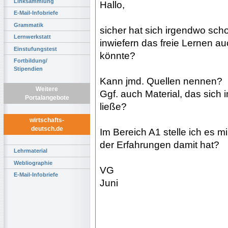
Linksammlung
Hallo,
E-Mail-Infobriefe
Grammatik
sicher hat sich irgendwo sc
Lernwerkstatt
inwiefern das freie Lernen a
Einstufungstest
könnte?
Fortbildung/
Stipendien
Kann jmd. Quellen nennen?
Weitere
Ggf. auch Material, das sich 
Portalangebote
ließe?
wirtschafts-
deutsch.de
Im Bereich A1 stelle ich es mi
der Erfahrungen damit hat?
Lehrmaterial
Webliographie
VG
E-Mail-Infobriefe
Juni