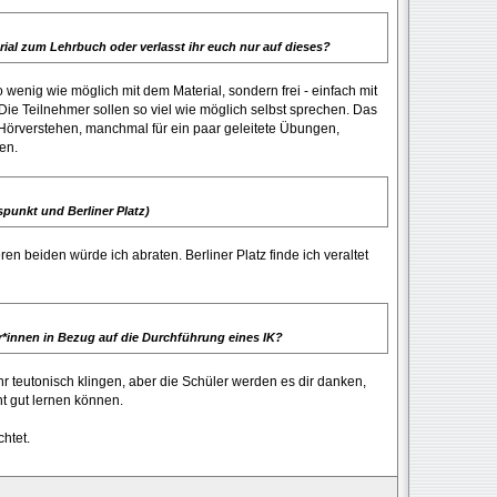
rial zum Lehrbuch oder verlasst ihr euch nur auf dieses?
 wenig wie möglich mit dem Material, sondern frei - einfach mit
. Die Teilnehmer sollen so viel wie möglich selbst sprechen. Das
 Hörverstehen, manchmal für ein paar geleitete Übungen,
en.
spunkt und Berliner Platz)
en beiden würde ich abraten. Berliner Platz finde ich veraltet
er*innen in Bezug auf die Durchführung eines IK?
hr teutonisch klingen, aber die Schüler werden es dir danken,
ht gut lernen können.
chtet.