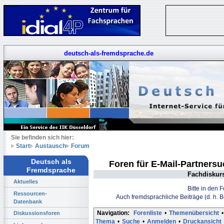
deutsch-als-fremdsprache.de
Sie befinden sich hier:
Start
Austausch
Forum
Deutsch als
Foren für E-Mail-Partners
Fremdsprache
Fachdiskur
Aktuelles
Bitte in den 
Ressourcen-
Auch fremdsprachliche Beiträge (d. h. 
Datenbank
Navigation:
Forenliste
•
Themenübersicht
•
Diskussionsforen
Thema
•
Suche
•
Anmelden
•
Druckansicht