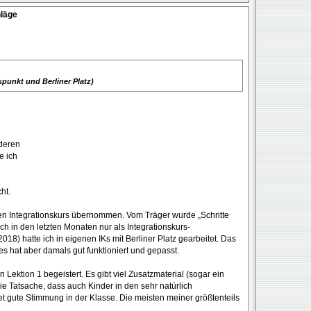
hläge
spunkt und Berliner Platz)
nderen
e ich
ht.
nen Integrationskurs übernommen. Vom Träger wurde „Schritte
ch in den letzten Monaten nur als Integrationskurs-
2018) hatte ich in eigenen IKs mit Berliner Platz gearbeitet. Das
 es hat aber damals gut funktioniert und gepasst.
n Lektion 1 begeistert. Es gibt viel Zusatzmaterial (sogar ein
ie Tatsache, dass auch Kinder in den sehr natürlich
 gute Stimmung in der Klasse. Die meisten meiner größtenteils