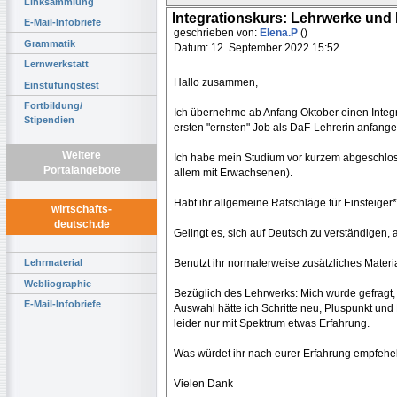
Linksammlung
Integrationskurs: Lehrwerke und
E-Mail-Infobriefe
geschrieben von:
Elena.P
()
Grammatik
Datum: 12. September 2022 15:52
Lernwerkstatt
Hallo zusammen,
Einstufungstest
Fortbildung/
Ich übernehme ab Anfang Oktober einen Integr
Stipendien
ersten "ernsten" Job als DaF-Lehrerin anfang
Weitere
Ich habe mein Studium vor kurzem abgeschloss
Portalangebote
allem mit Erwachsenen).
Habt ihr allgemeine Ratschläge für Einsteiger
wirtschafts-
deutsch.de
Gelingt es, sich auf Deutsch zu verständigen
Benutzt ihr normalerweise zusätzliches Materi
Lehrmaterial
Webliographie
Bezüglich des Lehrwerks: Mich wurde gefragt,
E-Mail-Infobriefe
Auswahl hätte ich Schritte neu, Pluspunkt und
leider nur mit Spektrum etwas Erfahrung.
Was würdet ihr nach eurer Erfahrung empfehe
Vielen Dank