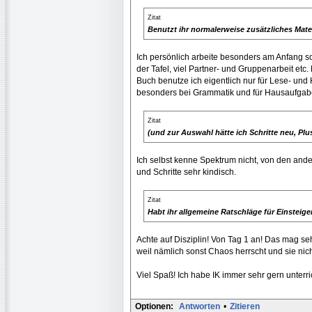
Zitat
Benutzt ihr normalerweise zusätzliches Mate
Ich persönlich arbeite besonders am Anfang so
der Tafel, viel Partner- und Gruppenarbeit etc
Buch benutze ich eigentlich nur für Lese- und
besonders bei Grammatik und für Hausaufgab
Zitat
(und zur Auswahl hätte ich Schritte neu, Plu
Ich selbst kenne Spektrum nicht, von den ander
und Schritte sehr kindisch.
Zitat
Habt ihr allgemeine Ratschläge für Einsteig
Achte auf Disziplin! Von Tag 1 an! Das mag se
weil nämlich sonst Chaos herrscht und sie nic
Viel Spaß! Ich habe IK immer sehr gern unterri
Optionen:
Antworten
•
Zitieren