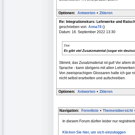
Optionen:
Antworten
•
Zitieren
Re: Integrationskurs: Lehrwerke und Ratsc
geschrieben von:
Anna78
()
Datum: 16. September 2022 13:30
Zitat
Es gibt viel Zusatzmaterial (sogar ein deuts
Stimmt, das Zusatzmaterial ist gut! Vor allem d
Sprache - kann übrigens mit allen Lehrwerken
Von zweisprachigen Glossaren halte ich gar ni
nicht selbst erarbeiten und aufschreiben.
Optionen:
Antworten
•
Zitieren
Navigation:
Forenliste
•
Themenübersicht
In diesem Forum dürfen leider nur registrier
Klicken Sie hier, um sich einzuloggen