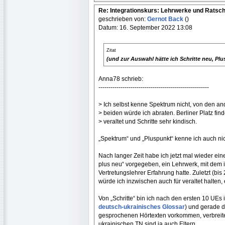
Re: Integrationskurs: Lehrwerke und Ratsc
geschrieben von:
Gernot Back
()
Datum: 16. September 2022 13:08
Zitat
(und zur Auswahl hätte ich Schritte neu, Plu
Anna78 schrieb:
-------------------------------------------------------
> Ich selbst kenne Spektrum nicht, von den a
> beiden würde ich abraten. Berliner Platz find
> veraltet und Schritte sehr kindisch.
„Spektrum“ und „Pluspunkt“ kenne ich auch nic
Nach langer Zeit habe ich jetzt mal wieder ei
plus neu“ vorgegeben, ein Lehrwerk, mit dem i
Vertretungslehrer Erfahrung hatte. Zuletzt (bis 
würde ich inzwischen auch für veraltet halten,
Von „Schritte“ bin ich nach den ersten 10 UEs i
deutsch-ukrainisches Glossar
) und gerade d
gesprochenen Hörtexten vorkommen, verbreitet
ukrainischen TN sind ja auch Eltern.