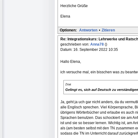
Herzliche Grüße
Elena
Optionen:
Antworten
•
Zitieren
Re: Integrationskurs: Lehrwerke und Ratsc
geschrieben von:
Anna78
()
Datum: 16. September 2022 10:35
Hallo Elena,
ich versuche mal, ein bisschen was zu beantw
Zitat
Gelingt es, sich auf Deutsch zu verständig
Ja, geht ja uch gar nicht anders, da du vermutl
alle Englisch sprechen. Viel Körpersprache, B
übrigens Wörterbücher und erlaube es auch ni
Sprachen benutzen. Das schockiert sie am Anfa
ist und sie so besser lernen. Wichtig ist, am 
als (am besten selbst mit den TN zusammen er
sodass die TN im Unterricht darauf zurückgrei