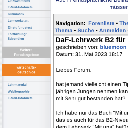
Linksammlung
müssen 
E-Mail-Infobriefe
Grammatik
Lernwerkstatt
Navigation:
Forenliste
•
Th
Einstufungstest
Thema
•
Suche
•
Anmelden
Fortbildung/
DaF-Lehrwerk B2 für
Stipendien
geschrieben von:
bluemoon
Weitere
Datum: 31. Mai 2023 18:17
Portalangebote
wirtschafts-
Liebes Forum,
deutsch.de
hat jemand vielleicht einen 
Lehrmaterial
jährigen Jungen nehmen kann,
Webliographie
mit Sehr gut bestanden hat?
E-Mail-Infobriefe
Ich habe nur das Buch "Mit 
das es auch für das B2-Niveau
dem Lehrwerk "Mit uns" befür