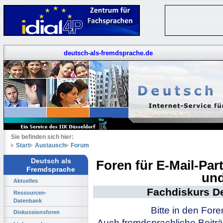
deutsch-als-fremdsprache.de
Sie befinden sich hier:
Start
Austausch
Forum
Deutsch als
Foren für E-Mail-Pa
Fremdsprache
und
Aktuelles
Fachdiskurs D
Ressourcen-
Datenbank
Bitte in den For
Diskussionsforen
Auch fremdsprachliche Beiträ