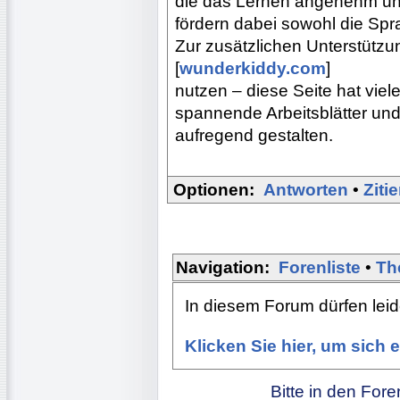
die das Lernen angenehm un
fördern dabei sowohl die Spra
Zur zusätzlichen Unterstützu
[
wunderkiddy.com
]
nutzen – diese Seite hat viele
spannende Arbeitsblätter und 
aufregend gestalten.
Optionen:
Antworten
•
Ziti
Navigation:
Forenliste
•
Th
In diesem Forum dürfen leide
Klicken Sie hier, um sich
Bitte in den For