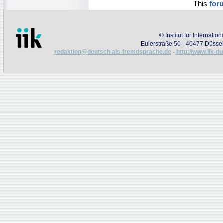
This
for
©
Institut für Internati
Eulerstraße 50 - 40477 Düssel
redaktion@deutsch-als-fremdsprache.de
-
http://www.iik-d