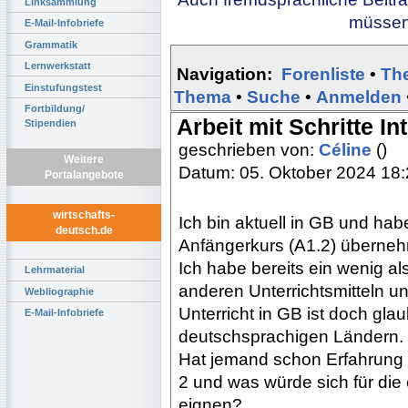
Linksammlung
müssen 
E-Mail-Infobriefe
Grammatik
Lernwerkstatt
Navigation:
Forenliste
•
Th
Einstufungstest
Thema
•
Suche
•
Anmelden
Fortbildung/
Arbeit mit Schritte In
Stipendien
geschrieben von:
Céline
()
Weitere
Datum: 05. Oktober 2024 18
Portalangebote
wirtschafts-
Ich bin aktuell in GB und hab
deutsch.de
Anfängerkurs (A1.2) überneh
Ich habe bereits ein wenig als
Lehrmaterial
anderen Unterrichtsmitteln u
Webliographie
Unterricht in GB ist doch gla
E-Mail-Infobriefe
deutschsprachigen Ländern.
Hat jemand schon Erfahrung m
2 und was würde sich für die
eignen?