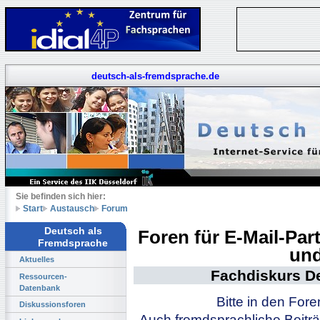
deutsch-als-fremdsprache.de
Sie befinden sich hier:
Start
Austausch
Forum
Deutsch als
Foren für E-Mail-Pa
Fremdsprache
und
Aktuelles
Fachdiskurs D
Ressourcen-
Datenbank
Bitte in den For
Diskussionsforen
Auch fremdsprachliche Beiträ