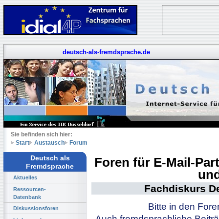
deutsch-als-fremdsprache.de
Sie befinden sich hier:
Start
Austausch
Forum
Deutsch als
Foren für E-Mail-Pa
Fremdsprache
und
Aktuelles
Fachdiskurs D
Ressourcen-
Datenbank
Bitte in den For
Diskussionsforen
Auch fremdsprachliche Beiträ