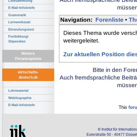
Linksammlung
müssen 
E-Mail-Infobriefe
Grammatik
Navigation:
Forenliste
•
Th
Lernwerkstatt
Einstufungstest
Dieses Thema wurde versch
Fortbildung/
weitergeleitet.
Stipendien
Zur aktuellen Position di
Weitere
Portalangebote
Bitte in den For
wirtschafts-
Auch fremdsprachliche Beiträ
deutsch.de
müssen 
Lehrmaterial
Webliographie
E-Mail-Infobriefe
This
for
©
Institut für Internati
Eulerstraße 50 - 40477 Düssel