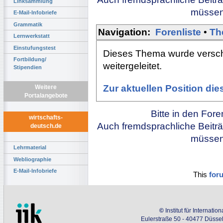
Linksammlung
müssen 
E-Mail-Infobriefe
Grammatik
Navigation:
Forenliste
•
Th
Lernwerkstatt
Einstufungstest
Dieses Thema wurde versch
Fortbildung/
weitergeleitet.
Stipendien
Zur aktuellen Position di
Weitere
Portalangebote
Bitte in den For
wirtschafts-
Auch fremdsprachliche Beiträ
deutsch.de
müssen 
Lehrmaterial
Webliographie
E-Mail-Infobriefe
This
for
©
Institut für Internati
Eulerstraße 50 - 40477 Düssel