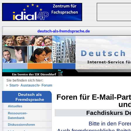
deutsch-als-fremdsprache.de
Sie befinden sich hier:
Start
Austausch
Forum
Deutsch als
Foren für E-Mail-Pa
Fremdsprache
und
Aktuelles
Fachdiskurs D
Ressourcen-
Datenbank
Bitte in den For
Diskussionsforen
Auch fremdsprachliche Beiträ