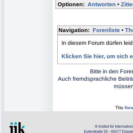
Optionen:
Antworten
•
Ziti
Navigation:
Forenliste
•
Th
In diesem Forum dürfen leide
Klicken Sie hier, um sich
Bitte in den For
Auch fremdsprachliche Beiträ
müssen 
This
for
©
Institut für Internati
Eulerstraße 50 - 40477 Düssel