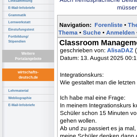
Linksammlung
müssen 
E-Mail-Infobriefe
Grammatik
Lernwerkstatt
Navigation:
Forenliste
•
Th
Einstufungstest
Thema
•
Suche
•
Anmelden
Fortbildung/
Classroom Managem
Stipendien
geschrieben von:
AlisaDAZ
(
Weitere
Datum: 13. August 2025 00:
Portalangebote
wirtschafts-
Integrationskurs:
deutsch.de
Wie gestaltet man die letzte
Lehrmaterial
Ich habe mal eine Frage:
Webliographie
In meinem Integrationskurs k
E-Mail-Infobriefe
Schüler schon 15 Minuten vo
gehen wollen.
Ab und zu passiert es ja mal
meine Schüler denken dann o