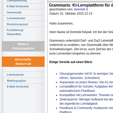
Linksammlung
Grammario: KI-Lernplattform für 
E-Mail-Infobriefe
geschrieben von:
dominik
()
Grammatik
Datum: 01. Oktober 2025 22:15
Lernwerkstatt
Hallo zusammen,
Einstufungstest
Fortbildung/
mein Name ist Dominik Klepek. Ich bin der Gr
Stipendien
Grammario unterstützt DaF- und DaZ-Lehrkräft
Weitere
Unterricht zu erstellen, von Grammatik über W
Portalangebote
Schreibübungen. Ziel ist es, euch Zeit bei der 
eure Lernenden eingehen zu können.
wirtschafts-
Einige Vorteile auf einen Blick:
deutsch.de
Übungsgenerator mit KI: In wenigen S
Lehrmaterial
Hören, Sprechen, Schreiben).
Webliographie
Anpassbar an jedes Niveau: Von A1 bis 
Lernplattform für Schüler: Aufgaben kön
E-Mail-Infobriefe
automatischem Feedback.
Kompatibel mit Lehrwerken: Themen l
Zeitersparnis: Weniger Aufwand bei der
die eigentliche Lehrtätigkeit.
Feedback & Community: Austausch mit
Plattform.