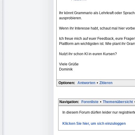
Ihr könnt Grammario als Lehrkraft oder Sprach
ausprobieren.
Wenn ihr Interesse habt, schaut mal hier vorbei
Ich freue mich auf euer Feedback, eure Frage
Plattform am wichtigsten ist. Wie plant ihr Gr
Nutzt ihr schon KI in euren Kursen?
Viele Grüße
Dominik
Optionen:
Antworten
•
Zitieren
Navigation:
Forenliste
•
Themenübersicht
In diesem Forum dürfen leider nur registrier
Klicken Sie hier, um sich einzuloggen