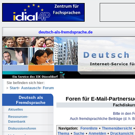
deutsch-als-fremdsprache.de
Sie befinden sich hier:
Start
Austausch
Forum
Deutsch als
Foren für E-Mail-Partners
Fremdsprache
Fachdiskur
Aktuelles
Bitte in den 
Ressourcen-
Auch fremdsprachliche Beiträge (d. h. 
Datenbank
Navigation:
Forenliste
•
Themenübersicht
•
Diskussionsforen
Thema
•
Suche
•
Anmelden
•
Druckansicht