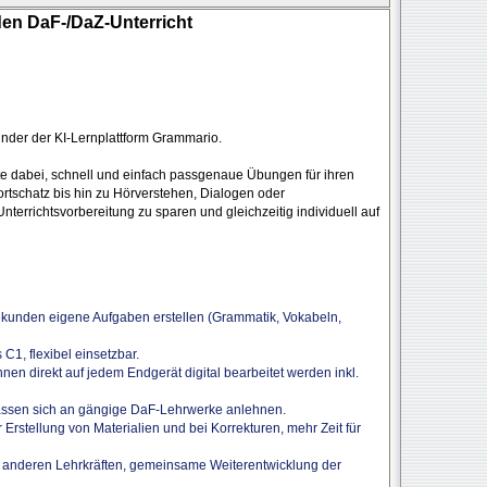
den DaF-/DaZ-Unterricht
ünder der KI-Lernplattform Grammario.
e dabei, schnell und einfach passgenaue Übungen für ihren
ortschatz bis hin zu Hörverstehen, Dialogen oder
Unterrichtsvorbereitung zu sparen und gleichzeitig individuell auf
ekunden eigene Aufgaben erstellen (Grammatik, Vokabeln,
C1, flexibel einsetzbar.
nen direkt auf jedem Endgerät digital bearbeitet werden inkl.
assen sich an gängige DaF-Lehrwerke anlehnen.
 Erstellung von Materialien und bei Korrekturen, mehr Zeit für
 anderen Lehrkräften, gemeinsame Weiterentwicklung der