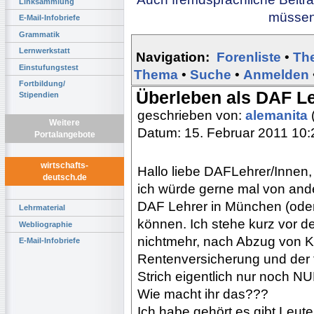
Linksammlung
müssen 
E-Mail-Infobriefe
Grammatik
Lernwerkstatt
Navigation:
Forenliste
•
Th
Einstufungstest
Thema
•
Suche
•
Anmelden
Fortbildung/
Überleben als DAF Le
Stipendien
geschrieben von:
alemanita
Weitere
Datum: 15. Februar 2011 10:
Portalangebote
wirtschafts-
Hallo liebe DAFLehrer/Innen,
deutsch.de
ich würde gerne mal von ande
DAF Lehrer in München (oder
Lehrmaterial
können. Ich stehe kurz vor de
Webliographie
nichtmehr, nach Abzug von 
E-Mail-Infobriefe
Rentenversicherung und der 
Strich eigentlich nur noch N
Wie macht ihr das???
Ich habe gehört es gibt Leut