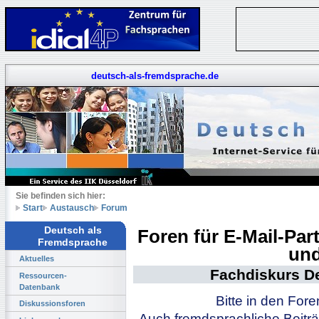
deutsch-als-fremdsprache.de
Sie befinden sich hier:
Start
Austausch
Forum
Deutsch als
Foren für E-Mail-Pa
Fremdsprache
und
Aktuelles
Fachdiskurs D
Ressourcen-
Datenbank
Bitte in den For
Diskussionsforen
Auch fremdsprachliche Beiträ