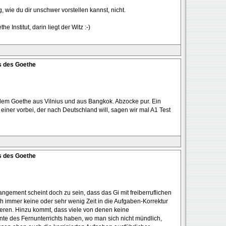
, wie du dir unschwer vorstellen kannst, nicht.
 Institut, darin liegt der Witz :-)
s des Goethe
blem Goethe aus Vilnius und aus Bangkok. Abzocke pur. Ein
ner vorbei, der nach Deutschland will, sagen wir mal A1 Test
s des Goethe
gement scheint doch zu sein, dass das Gi mit freiberruflichen
h immer keine oder sehr wenig Zeit in die Aufgaben-Korrektur
tieren. Hinzu kommt, dass viele von denen keine
te des Fernunterrichts haben, wo man sich nicht mündlich,