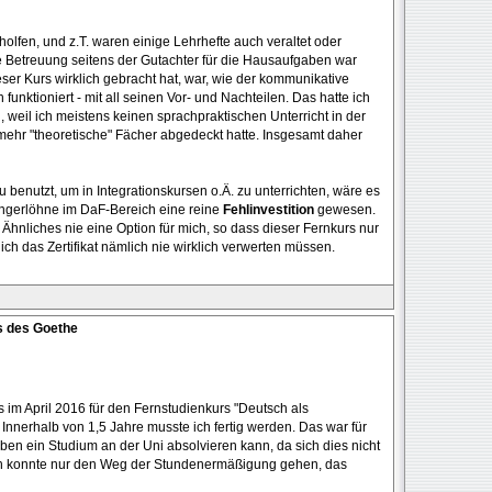
eholfen, und z.T. waren einige Lehrhefte auch veraltet oder
che Betreuung seitens der Gutachter für die Hausaufgaben war
eser Kurs wirklich gebracht hat, war, wie der kommunikative
 funktioniert - mit all seinen Vor- und Nachteilen. Das hatte ich
 weil ich meistens keinen sprachpraktischen Unterricht in der
ehr "theoretische" Fächer abgedeckt hatte. Insgesamt daher
u benutzt, um in Integrationskursen o.Ä. zu unterrichten, wäre es
ngerlöhne im DaF-Bereich eine reine
Fehlinvestition
gewesen.
Ähnliches nie eine Option für mich, so dass dieser Fernkurs nur
 ich das Zertifikat nämlich nie wirklich verwerten müssen.
s des Goethe
 im April 2016 für den Fernstudienkurs "Deutsch als
nnerhalb von 1,5 Jahre musste ich fertig werden. Das war für
 eben ein Studium an der Uni absolvieren kann, da sich dies nicht
Ich konnte nur den Weg der Stundenermäßigung gehen, das