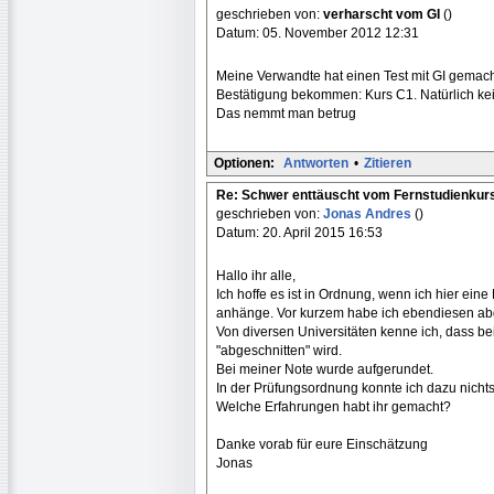
geschrieben von:
verharscht vom GI
()
Datum: 05. November 2012 12:31
Meine Verwandte hat einen Test mit GI gemach
Bestätigung bekommen: Kurs C1. Natürlich ke
Das nemmt man betrug
Optionen:
Antworten
•
Zitieren
Re: Schwer enttäuscht vom Fernstudienkur
geschrieben von:
Jonas Andres
()
Datum: 20. April 2015 16:53
Hallo ihr alle,
Ich hoffe es ist in Ordnung, wenn ich hier e
anhänge. Vor kurzem habe ich ebendiesen ab
Von diversen Universitäten kenne ich, dass b
"abgeschnitten" wird.
Bei meiner Note wurde aufgerundet.
In der Prüfungsordnung konnte ich dazu nichts
Welche Erfahrungen habt ihr gemacht?
Danke vorab für eure Einschätzung
Jonas