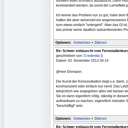
sondern eben schriftlich austauscht. Dann mü
kommentiert werden, da sonst der Lerneffekt gle
Ich kenne das Problem nur zu gut, habe bem I
hatten die aber seinerzeit ein angemessenes
som etwas einfach "untergeht". Aber das GI ist
das primär seine staatlich subventionierten Pr
Optionen:
Antworten
•
Zitieren
Re: Schwer enttäuscht vom Fernstudienkur
geschrieben von:
Credentia
()
Datum: 02. November 2012 04:14
@Herr Ehrmann:
Die Kunst der Komunuikation liegt u.a. darin
kommuniziert oder einfach nur nervt. Das Letz
tatsächlich wie angegeben alles viel besser w
Sie es dann eigentlich nötig, ständig in diese
aufmerksam zu machen; eigenrtlich müssten Si
"beschäftigt" sein.
Optionen:
Antworten
•
Zitieren
Re: Schwer enttäuscht vom Fernstudienkur