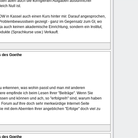
ssen aben auch die korrigierten Aufgaben ausführlicher
ich Null ist.
DW in Kassel auch einen Kurs hinter mir. Darauf angesprochen,
 Problembewusstsein gezeigt - ganz im Gegensatz zum GI, wo
 ja auch keinen akademische Einrichtung, sondern ein Institut,
odukte (Sprachkurse usw.) Verkauft.
s des Goethe
, zu erkennen, was wohin passt und man
mit
anderen
tere empfinde ich beim Lesen Ihrer "Beiträge". Wenn Sie
issen und können und ach, so "erfolgreih" sind, warum haben
m Forum auf Ihre doch sehr merkwürdige Internet-Seite
e mit dem Abernten Ihrer angeblichen "Erfolge" doch viel zu
s des Goethe