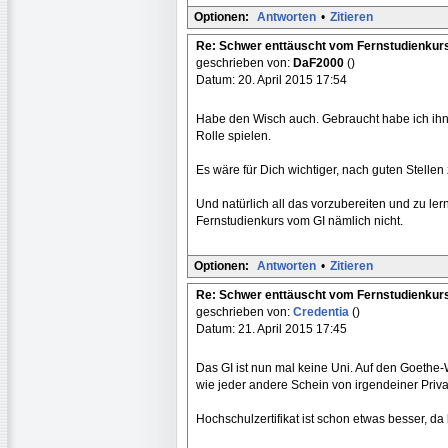
Optionen:
Antworten
•
Zitieren
Re: Schwer enttäuscht vom Fernstudienkur
geschrieben von:
DaF2000
()
Datum: 20. April 2015 17:54
Habe den Wisch auch. Gebraucht habe ich ihn 
Rolle spielen.
Es wäre für Dich wichtiger, nach guten Stellen
Und natürlich all das vorzubereiten und zu le
Fernstudienkurs vom GI nämlich nicht.
Optionen:
Antworten
•
Zitieren
Re: Schwer enttäuscht vom Fernstudienkur
geschrieben von:
Credentia
()
Datum: 21. April 2015 17:45
Das GI ist nun mal keine Uni. Auf den Goethe
wie jeder andere Schein von irgendeiner Privatk
Hochschulzertifikat ist schon etwas besser, d