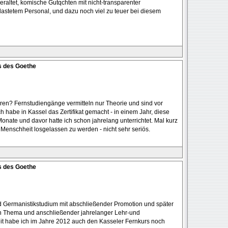
veraltet, komische Gutqchten mit nicht-transparenter
lastetem Personal, und dazu noch viel zu teuer bei diesem
s des Goethe
ren? Fernstudiengänge vermitteln nur Theorie und sind vor
h habe in Kassel das Zertifikat gemacht - in einem Jahr, diese
Monate und davor hatte ich schon jahrelang unterrichtet. Mal kurz
Menschheit losgelassen zu werden - nicht sehr seriös.
s des Goethe
nd Germanistikstudium mit abschließender Promotion und später
en Thema und anschließender jahrelanger Lehr-und
it habe ich im Jahre 2012 auch den Kasseler Fernkurs noch