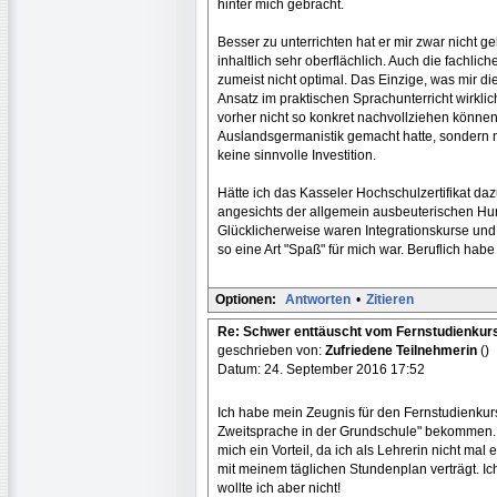
hinter mich gebracht.
Besser zu unterrichten hat er mir zwar nicht g
inhaltlich sehr oberflächlich. Auch die fachli
zumeist nicht optimal. Das Einzige, was mir di
Ansatz im praktischen Sprachunterricht wirklich
vorher nicht so konkret nachvollziehen können,
Auslandsgermanistik gemacht hatte, sondern m
keine sinnvolle Investition.
Hätte ich das Kasseler Hochschulzertifikat daz
angesichts der allgemein ausbeuterischen Hu
Glücklicherweise waren Integrationskurse und 
so eine Art "Spaß" für mich war. Beruflich habe
Optionen:
Antworten
•
Zitieren
Re: Schwer enttäuscht vom Fernstudienkur
geschrieben von:
Zufriedene Teilnehmerin
()
Datum: 24. September 2016 17:52
Ich habe mein Zeugnis für den Fernstudienkurs
Zweitsprache in der Grundschule" bekommen. I
mich ein Vorteil, da ich als Lehrerin nicht mal
mit meinem täglichen Stundenplan verträgt. 
wollte ich aber nicht!