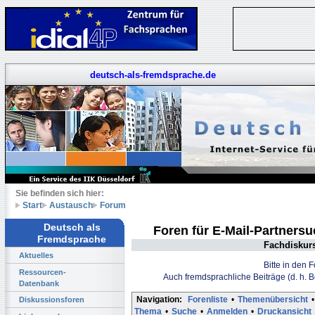
deutsch-als-fremdsprache.de
Sie befinden sich hier:
Start
Austausch
Forum
Deutsch als
Foren für E-Mail-Partners
Fremdsprache
Fachdiskur
Aktuelles
Bitte in den 
Ressourcen-
Auch fremdsprachliche Beiträge (d. h. 
Datenbank
Navigation:
Forenliste
•
Themenübersicht
•
Diskussionsforen
Thema
•
Suche
•
Anmelden
•
Druckansicht