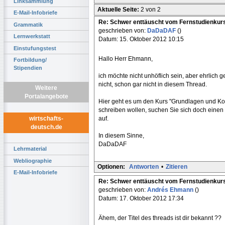
Linksammlung
Aktuelle Seite:
2 von 2
E-Mail-Infobriefe
Re: Schwer enttäuscht vom Fernstudienkur
Grammatik
geschrieben von:
DaDaDAF
()
Lernwerkstatt
Datum: 15. Oktober 2012 10:15
Einstufungstest
Hallo Herr Ehmann,
Fortbildung/
Stipendien
ich möchte nicht unhöflich sein, aber ehrlich g
nicht, schon gar nicht in diesem Thread.
Weitere
Portalangebote
Hier geht es um den Kurs "Grundlagen und Ko
schreiben wollen, suchen Sie sich doch eine
auf.
wirtschafts-
deutsch.de
In diesem Sinne,
DaDaDAF
Lehrmaterial
Webliographie
Optionen:
Antworten
•
Zitieren
E-Mail-Infobriefe
Re: Schwer enttäuscht vom Fernstudienkur
geschrieben von:
Andrés Ehmann
()
Datum: 17. Oktober 2012 17:34
Ähem, der Titel des threads ist dir bekannt ??