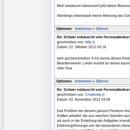
Mich wiederum interessiert jetzt deine Meinung
Allerdings interessiert meine Meinung das Goethe
Optionen:
Antworten
•
Zitieren
Re: Schwer enttäuscht vom Fernstudienkur
geschrieben von:
billy
()
Datum: 22. Oktober 2012 04:18
sehr gut beschrieben !!! Ich kenne dieses Pro
Beamtenverein. Leider kommt an denen kaum ei
oder Visa.
Optionen:
Antworten
•
Zitieren
Re: Schwer enttäuscht vom Fernstudienkur
geschrieben von:
Credentia
()
Datum: 02. November 2012 04:06
Das Problem bei diesem ganzen Fenrkurs-Arran
Kräften arbeitet, die aus welchen Gründen auc
als auch in die Erstellung der Aufgaben inves
Erfahrung/Ahnungn von der besonderen Varian