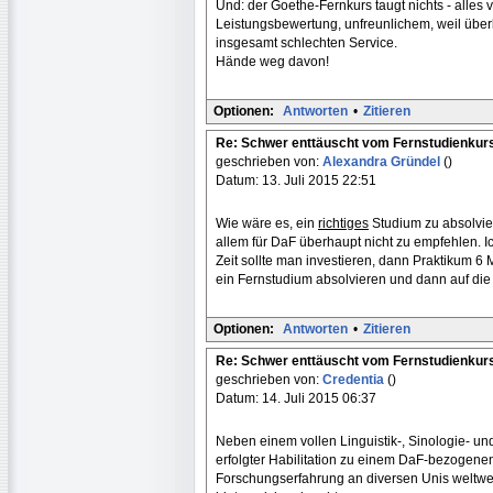
Und: der Goethe-Fernkurs taugt nichts - alles 
Leistungsbewertung, unfreunlichem, weil über
insgesamt schlechten Service.
Hände weg davon!
Optionen:
Antworten
•
Zitieren
Re: Schwer enttäuscht vom Fernstudienkur
geschrieben von:
Alexandra Gründel
()
Datum: 13. Juli 2015 22:51
Wie wäre es, ein
richtiges
Studium zu absolvie
allem für DaF überhaupt nicht zu empfehlen. Ic
Zeit sollte man investieren, dann Praktikum 6 
ein Fernstudium absolvieren und dann auf die 
Optionen:
Antworten
•
Zitieren
Re: Schwer enttäuscht vom Fernstudienkur
geschrieben von:
Credentia
()
Datum: 14. Juli 2015 06:37
Neben einem vollen Linguistik-, Sinologie- u
erfolgter Habilitation zu einem DaF-bezogen
Forschungserfahrung an diversen Unis weltwe