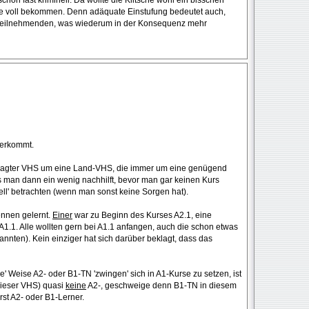
chon fast kriminell. Da wollte die Klitsche wohl ein bisschen
se voll bekommen. Denn adäquate Einstufung bedeutet auch,
Teilnehmenden, was wiederum in der Konsequenz mehr
herkommt.
besagter VHS um eine Land-VHS, die immer um eine genügend
 man dann ein wenig nachhilft, bevor man gar keinen Kurs
ll' betrachten (wenn man sonst keine Sorgen hat).
ennen gelernt.
Einer
war zu Beginn des Kurses A2.1, eine
A1.1. Alle wollten gern bei A1.1 anfangen, auch die schon etwas
annten). Kein einziger hat sich darüber beklagt, dass das
le' Weise A2- oder B1-TN 'zwingen' sich in A1-Kurse zu setzen, ist
 dieser VHS) quasi
keine
A2-, geschweige denn B1-TN in diesem
rst A2- oder B1-Lerner.