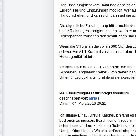
Der Einstufungstest vom Bamf ist eigentlich ga
Ergebnisse und Einstufungen möglich. Wer auf A
Handumdrehen und kann sich dann auf die sch
Die eigentliche Entscheidung trifft ohnehin der
beide Richtungen korrigieren kann, wenn er 
Diskrepanzen zwischen den schriftlichen und 
Wenn die VHS allen die vollen 600 Stunden zu
schwer. Ein A1.1-Kurs mit zu vielen zu guten TN
Heterogenität leidet.
Ich kann mich an einige TN erinnern, die unbe
Schreiber/Langsamschreiber). Von denen habe 
Unterricht zurückhalten und dass sie akzeptie
Re: Einstufungstest für Integrationskurs
geschrieben von:
ainja
()
Datum: 04. März 2016 20:21
Ich stimme Dir zu, Ursula Kärcher. Ich fand es a
bedienen zu müssen. Bezahlt einem zudem niem
schnell eine andere Einstufung (höheres oder 
Und darüber hinaus: Welche seriöse Lehrpers