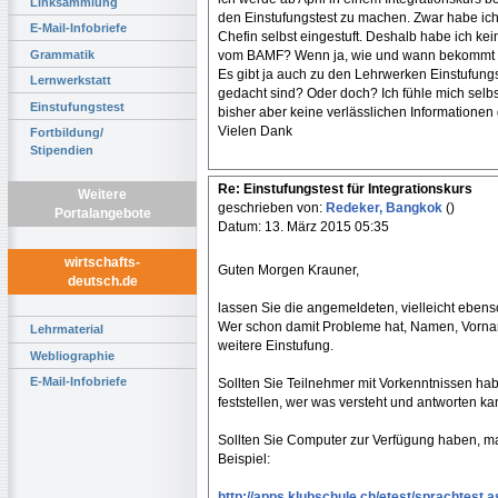
Linksammlung
den Einstufungstest zu machen. Zwar habe ich 
E-Mail-Infobriefe
Chefin selbst eingestuft. Deshalb habe ich kein
Grammatik
vom BAMF? Wenn ja, wie und wann bekommt d
Es gibt ja auch zu den Lehrwerken Einstufungst
Lernwerkstatt
gedacht sind? Oder doch? Ich fühle mich selb
Einstufungstest
bisher aber keine verlässlichen Informationen
Vielen Dank
Fortbildung/
Stipendien
Re: Einstufungstest für Integrationskurs
Weitere
geschrieben von:
Redeker, Bangkok
()
Portalangebote
Datum: 13. März 2015 05:35
wirtschafts-
Guten Morgen Krauner,
deutsch.de
lassen Sie die angemeldeten, vielleicht eben
Wer schon damit Probleme hat, Namen, Vornam
Lehrmaterial
weitere Einstufung.
Webliographie
E-Mail-Infobriefe
Sollten Sie Teilnehmer mit Vorkenntnissen ha
feststellen, wer was versteht und antworten ka
Sollten Sie Computer zur Verfügung haben, ma
Beispiel:
http://apps.klubschule.ch/etest/sprachtest