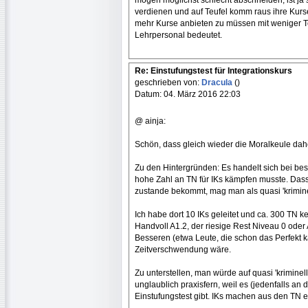
mögen möglichst schlecht abschneiden, ist ja s
verdienen und auf Teufel komm raus ihre Kur
mehr Kurse anbieten zu müssen mit weniger 
Lehrpersonal bedeutet.
Re: Einstufungstest für Integrationskurs
geschrieben von:
Dracula
()
Datum: 04. März 2016 22:03
@ ainja:
Schön, dass gleich wieder die Moralkeule da
Zu den Hintergründen: Es handelt sich bei 
hohe Zahl an TN für IKs kämpfen musste. Dass
zustande bekommt, mag man als quasi 'krimine
Ich habe dort 10 IKs geleitet und ca. 300 TN k
Handvoll A1.2, der riesige Rest Niveau 0 oder 
Besseren (etwa Leute, die schon das Perfekt k
Zeitverschwendung wäre.
Zu unterstellen, man würde auf quasi 'kriminel
unglaublich praxisfern, weil es (jedenfalls an
Einstufungstest gibt. IKs machen aus den TN e