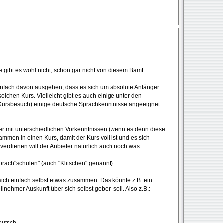
se gibt es wohl nicht, schon gar nicht von diesem BamF.
infach davon ausgehen, dass es sich um absolute Anfänger
solchen Kurs. Vielleicht gibt es auch einige unter den
e Kursbesuch) einige deutsche Sprachkenntnisse angeeignet
er mit unterschiedlichen Vorkenntnissen (wenn es denn diese
mmen in einen Kurs, damit der Kurs voll ist und es sich
verdienen will der Anbieter natürlich auch noch was.
prach"schulen" (auch "Klitschen" genannt).
sich einfach selbst etwas zusammen. Das könnte z.B. ein
lnehmer Auskunft über sich selbst geben soll. Also z.B.:
eutsch.