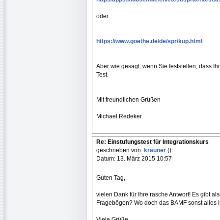
oder
https://www.goethe.de/de/spr/kup.html
.
Aber wie gesagt, wenn Sie feststellen, dass I
Test.
Mit freundlichen Grüßen
Michael Redeker
Re: Einstufungstest für Integrationskurs
geschrieben von:
krauner
()
Datum: 13. März 2015 10:57
Guten Tag,
vielen Dank für Ihre rasche Antwort! Es gibt a
Fragebögen? Wo doch das BAMF sonst alles i
Viele Grüße