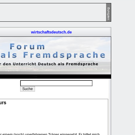
wirtschaftsdeutsch.de
urs
ei einem (noch) unerfahrenen Träger eingesetzt. Er bittet mich,