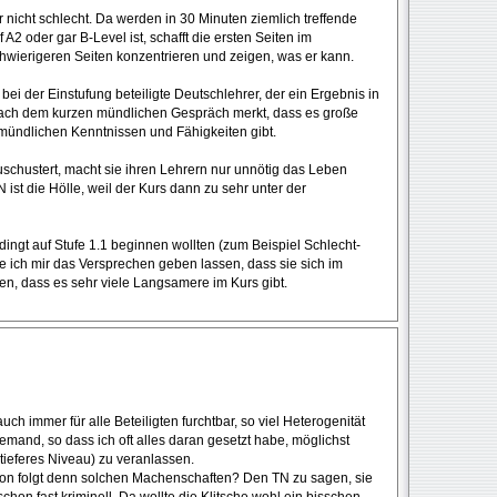
r nicht schlecht. Da werden in 30 Minuten ziemlich treffende
2 oder gar B-Level ist, schafft die ersten Seiten im
wierigeren Seiten konzentrieren und zeigen, was er kann.
 bei der Einstufung beteiligte Deutschlehrer, der ein Ergebnis in
nach dem kurzen mündlichen Gespräch merkt, dass es große
mündlichen Kenntnissen und Fähigkeiten gibt.
schustert, macht sie ihren Lehrern nur unnötig das Leben
 ist die Hölle, weil der Kurs dann zu sehr unter der
dingt auf Stufe 1.1 beginnen wollten (zum Beispiel Schlecht-
ich mir das Versprechen geben lassen, dass sie sich im
ren, dass es sehr viele Langsamere im Kurs gibt.
uch immer für alle Beteiligten furchtbar, so viel Heterogenität
and, so dass ich oft alles daran gesetzt habe, möglichst
tieferes Niveau) zu veranlassen.
on folgt denn solchen Machenschaften? Den TN zu sagen, sie