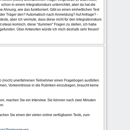
schon in einem Integrationskurs unterrichtet, aber da hat die
e Ahnung, wie das funktioniert. Gibt es einen einheitlichen Test
er Träger den? Automatisch nach Anmeldung? Auf Anfrage? -
ests, aber ich vermute, dass diese nicht für den Integrationskurs
st etwas komisch, diese "dummen" Fragen zu stellen, ich habe
 gefunden. Über Antworten würde ich mich deshalb sehr freuen!
so (noch) unerfahrenen Teilnehmer einen Fragebogen ausfüllen.
en, Vorkenntnisse in die Rubriken einzutragen, braucht keine
ben, machen Sie ein Interview. Sie können nach zwei Minuten
nn.
chen Sie einen der vielen online verfügbaren Tests, zum
.aspx?language=en