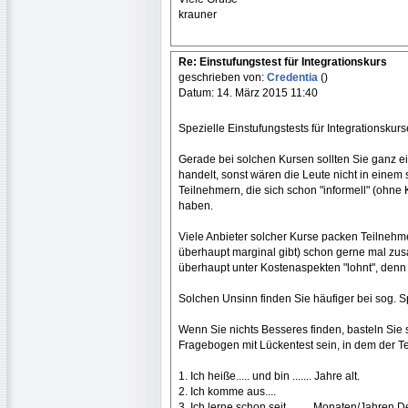
krauner
Re: Einstufungstest für Integrationskurs
geschrieben von:
Credentia
()
Datum: 14. März 2015 11:40
Spezielle Einstufungstests für Integrationskur
Gerade bei solchen Kursen sollten Sie ganz e
handelt, sonst wären die Leute nicht in einem 
Teilnehmern, die sich schon "informell" (ohn
haben.
Viele Anbieter solcher Kurse packen Teilnehm
überhaupt marginal gibt) schon gerne mal zusa
überhaupt unter Kostenaspekten "lohnt", denn 
Solchen Unsinn finden Sie häufiger bei sog. S
Wenn Sie nichts Besseres finden, basteln Sie 
Fragebogen mit Lückentest sein, in dem der Tei
1. Ich heiße..... und bin ....... Jahre alt.
2. Ich komme aus....
3. Ich lerne schon seit .........Monaten/Jahren D