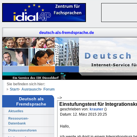
deutsch-als-fremdsprache.de
Sie befinden sich hier:
Start
Austausch
Forum
-->
Deutsch als
Einstufungstest für Integrationsk
Fremdsprache
geschrieben von:
krauner
()
Aktuelles
Datum: 12. März 2015 20:25
Ressourcen-
Datenbank
Hallo,
Diskussionsforen
ich werde ab April in einem Integrationskurs b