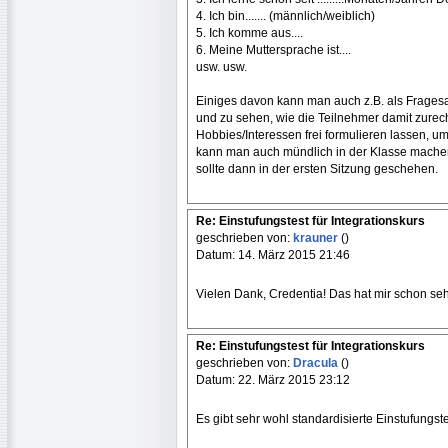
4. Ich bin....... (männlich/weiblich)
5. Ich komme aus....
6. Meine Muttersprache ist....
usw. usw.
Einiges davon kann man auch z.B. als Fragesa
und zu sehen, wie die Teilnehmer damit zure
Hobbies/Interessen frei formulieren lassen, u
kann man auch mündlich in der Klasse machen, 
sollte dann in der ersten Sitzung geschehen.
Re: Einstufungstest für Integrationskurs
geschrieben von:
krauner
()
Datum: 14. März 2015 21:46
Vielen Dank, Credentia! Das hat mir schon seh
Re: Einstufungstest für Integrationskurs
geschrieben von:
Dracula
()
Datum: 22. März 2015 23:12
Es gibt sehr wohl standardisierte Einstufungs