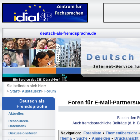
deutsch-als-fremdsprache.de
Sie befinden sich hier:
Start
Austausch
Forum
Deutsch als
Foren für E-Mail-Partners
Fremdsprache
Aktuelles
Bitte in den 
Ressourcen-
Auch fremdsprachliche Beiträge (d. h. 
Datenbank
Navigation:
Forenliste
•
Themenübersicht
•
Diskussionsforen
Thema
•
Suche
•
Anmelden
•
Druckansicht