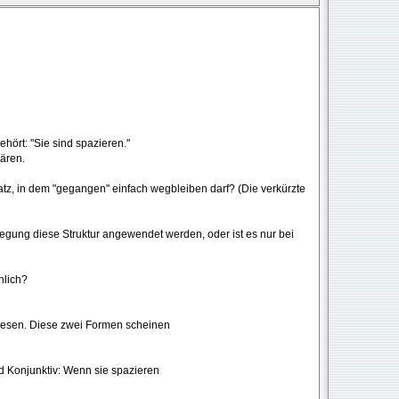
hört: "Sie sind spazieren."
lären.
Satz, in dem "gegangen" einfach wegbleiben darf? (Die verkürzte
gung diese Struktur angewendet werden, oder ist es nur bei
hlich?
ewesen. Diese zwei Formen scheinen
d Konjunktiv: Wenn sie spazieren