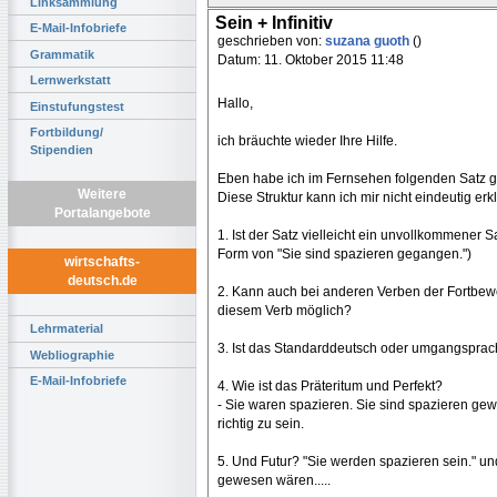
Linksammlung
Sein + Infinitiv
E-Mail-Infobriefe
geschrieben von:
suzana guoth
()
Grammatik
Datum: 11. Oktober 2015 11:48
Lernwerkstatt
Hallo,
Einstufungstest
Fortbildung/
ich bräuchte wieder Ihre Hilfe.
Stipendien
Eben habe ich im Fernsehen folgenden Satz ge
Weitere
Diese Struktur kann ich mir nicht eindeutig erk
Portalangebote
1. Ist der Satz vielleicht ein unvollkommener 
Form von "Sie sind spazieren gegangen.")
wirtschafts-
deutsch.de
2. Kann auch bei anderen Verben der Fortbewe
diesem Verb möglich?
Lehrmaterial
3. Ist das Standarddeutsch oder umgangsprac
Webliographie
E-Mail-Infobriefe
4. Wie ist das Präteritum und Perfekt?
- Sie waren spazieren. Sie sind spazieren g
richtig zu sein.
5. Und Futur? "Sie werden spazieren sein." un
gewesen wären.....