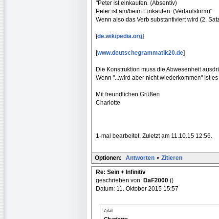
"Peter ist einkaufen. (Absentiv)
Peter ist am/beim Einkaufen. (Verlaufsform)"
Wenn also das Verb substantiviert wird (2. Satz
[
de.wikipedia.org
]
[
www.deutschegrammatik20.de
]
Die Konstruktion muss die Abwesenheit ausdrü
Wenn "...wird aber nicht wiederkommen" ist es 
Mit freundlichen Grüßen
Charlotte
1-mal bearbeitet. Zuletzt am 11.10.15 12:56.
Optionen:
Antworten
•
Zitieren
Re: Sein + Infinitiv
geschrieben von:
DaF2000
()
Datum: 11. Oktober 2015 15:57
Zitat
Charlotte