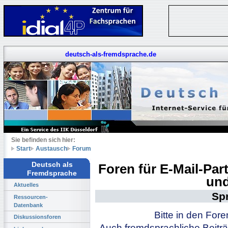
deutsch-als-fremdsprache.de
Sie befinden sich hier:
Start
Austausch
Forum
Deutsch als
Foren für E-Mail-Pa
Fremdsprache
und
Aktuelles
Sp
Ressourcen-
Datenbank
Bitte in den For
Diskussionsforen
Auch fremdsprachliche Beiträ