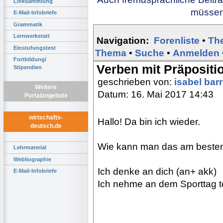
Linksammlung
müssen 
E-Mail-Infobriefe
Grammatik
Lernwerkstatt
Navigation:
Forenliste
•
Th
Einstufungstest
Thema
•
Suche
•
Anmelden
Fortbildung/
Verben mit Präpositi
Stipendien
geschrieben von:
isabel bar
Weitere
Datum: 16. Mai 2017 14:43
Portalangebote
wirtschafts-
Hallo! Da bin ich wieder.
deutsch.de
Wie kann man das am besten
Lehrmaterial
Webliographie
Ich denke an dich (an+ akk)
E-Mail-Infobriefe
Ich nehme an dem Sporttag tei