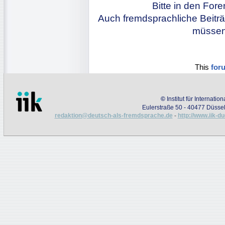
Bitte in den For
Auch fremdsprachliche Beiträ
müssen 
This
for
©
Institut für Internati
Eulerstraße 50 - 40477 Düssel
redaktion@deutsch-als-fremdsprache.de
-
http://www.iik-d