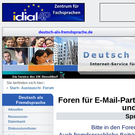
deutsch-als-fremdsprache.de
Sie befinden sich hier:
Start
Austausch
Forum
Deutsch als
Foren für E-Mail-Pa
Fremdsprache
und
Aktuelles
Sp
Ressourcen-
Datenbank
Bitte in den For
Diskussionsforen
Auch fremdsprachliche Beiträ