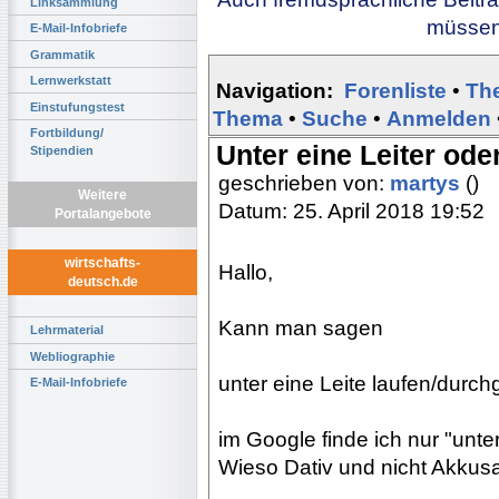
Linksammlung
müssen 
E-Mail-Infobriefe
Grammatik
Lernwerkstatt
Navigation:
Forenliste
•
Th
Einstufungstest
Thema
•
Suche
•
Anmelden
Fortbildung/
Unter eine Leiter oder
Stipendien
geschrieben von:
martys
()
Weitere
Datum: 25. April 2018 19:52
Portalangebote
wirtschafts-
Hallo,
deutsch.de
Kann man sagen
Lehrmaterial
Webliographie
unter eine Leite laufen/durc
E-Mail-Infobriefe
im Google finde ich nur "unte
Wieso Dativ und nicht Akkusa