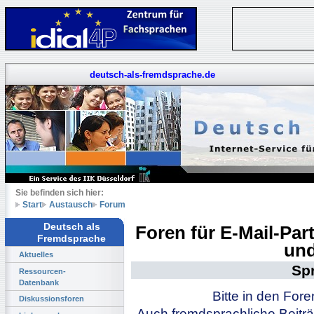
deutsch-als-fremdsprache.de
Sie befinden sich hier:
Start
Austausch
Forum
Deutsch als
Foren für E-Mail-Pa
Fremdsprache
und
Aktuelles
Sp
Ressourcen-
Datenbank
Bitte in den For
Diskussionsforen
Auch fremdsprachliche Beiträ