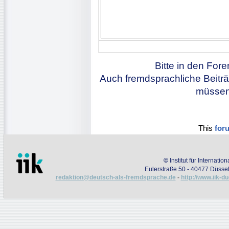
Bitte in den For
Auch fremdsprachliche Beiträ
müssen 
This
for
©
Institut für Internati
Eulerstraße 50 - 40477 Düssel
redaktion@deutsch-als-fremdsprache.de
-
http://www.iik-d