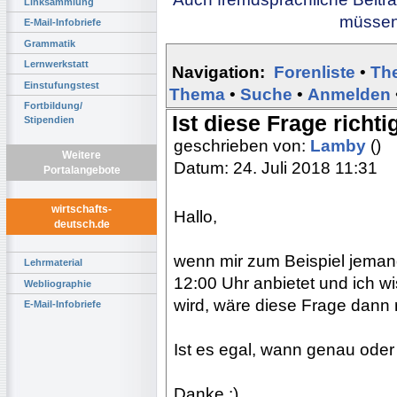
Linksammlung
müssen 
E-Mail-Infobriefe
Grammatik
Lernwerkstatt
Navigation:
Forenliste
•
Th
Einstufungstest
Thema
•
Suche
•
Anmelden
Fortbildung/
Ist diese Frage richti
Stipendien
geschrieben von:
Lamby
()
Weitere
Datum: 24. Juli 2018 11:31
Portalangebote
wirtschafts-
Hallo,
deutsch.de
wenn mir zum Beispiel jemand
Lehrmaterial
12:00 Uhr anbietet und ich wi
Webliographie
wird, wäre diese Frage dann 
E-Mail-Infobriefe
Ist es egal, wann genau oder
Danke :)