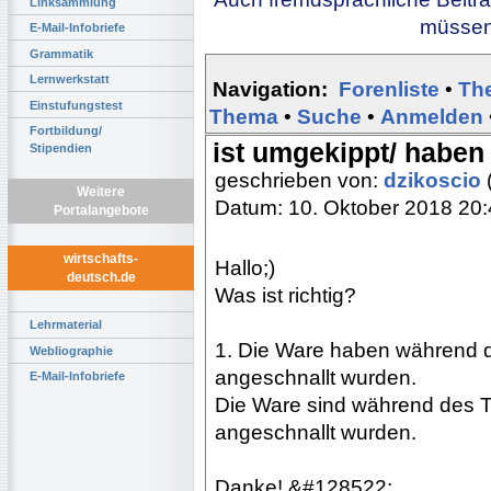
Linksammlung
müssen 
E-Mail-Infobriefe
Grammatik
Lernwerkstatt
Navigation:
Forenliste
•
Th
Einstufungstest
Thema
•
Suche
•
Anmelden
Fortbildung/
ist umgekippt/ haben
Stipendien
geschrieben von:
dzikoscio
Weitere
Datum: 10. Oktober 2018 20
Portalangebote
wirtschafts-
Hallo;)
deutsch.de
Was ist richtig?
Lehrmaterial
1. Die Ware haben während d
Webliographie
angeschnallt wurden.
E-Mail-Infobriefe
Die Ware sind während des T
angeschnallt wurden.
Danke! &#128522;