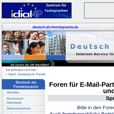
deutsch-als-fremdsprache.de
Sie befinden sich hier:
Start
Austausch
Forum
Deutsch als
Foren für E-Mail-Pa
Fremdsprache
und
Aktuelles
Sp
Ressourcen-
Datenbank
Bitte in den For
Diskussionsforen
Auch fremdsprachliche Beiträ