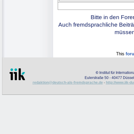
Bitte in den For
Auch fremdsprachliche Beiträ
müssen 
This
for
©
Institut für Internati
Eulerstraße 50 - 40477 Düssel
redaktion@deutsch-als-fremdsprache.de
-
http://www.iik-d