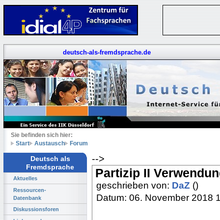
deutsch-als-fremdsprache.de
Sie befinden sich hier:
Start
Austausch
Forum
-->
Deutsch als
Fremdsprache
Partizip II Verwendu
Aktuelles
geschrieben von:
DaZ
()
Ressourcen-
Datum: 06. November 2018 
Datenbank
Diskussionsforen