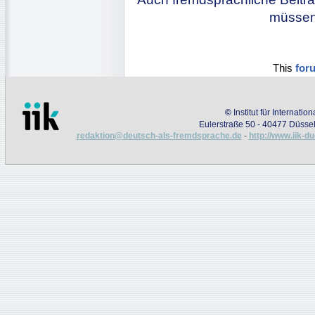
müssen 
This
for
©
Institut für Internati
Eulerstraße 50 - 40477 Düssel
redaktion@deutsch-als-fremdsprache.de
-
http://www.iik-d