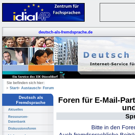
deutsch-als-fremdsprache.de
Sie befinden sich hier:
Start
Austausch
Forum
Deutsch als
Foren für E-Mail-Pa
Fremdsprache
und
Aktuelles
Sp
Ressourcen-
Datenbank
Bitte in den For
Diskussionsforen
Auch fremdsprachliche Beiträ