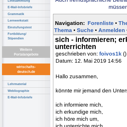
Linksammlung
müssen 
E-Mail-Infobriefe
Grammatik
Lernwerkstatt
Navigation:
Forenliste
•
Th
Einstufungstest
Thema
•
Suche
•
Anmelden
Fortbildung/
sich - informieren; e
Stipendien
unterrichten
Weitere
geschrieben von:
foivos1k
()
Portalangebote
Datum: 12. Mai 2019 14:56
wirtschafts-
deutsch.de
Hallo zusammen,
Lehrmaterial
könnte mir jemand den Unter
Webliographie
E-Mail-Infobriefe
ich informiere mich,
ich erkundige mich,
ich höre mich um,
ich unterrichte mich,