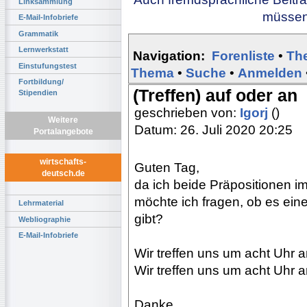
Linksammlung
müssen 
E-Mail-Infobriefe
Grammatik
Lernwerkstatt
Navigation:
Forenliste
•
Th
Einstufungstest
Thema
•
Suche
•
Anmelden
Fortbildung/
(Treffen) auf oder an
Stipendien
geschrieben von:
Igorj
()
Weitere
Datum: 26. Juli 2020 20:25
Portalangebote
wirtschafts-
Guten Tag,
deutsch.de
da ich beide Präpositionen i
möchte ich fragen, ob es eine
Lehrmaterial
gibt?
Webliographie
E-Mail-Infobriefe
Wir treffen uns um acht Uhr
Wir treffen uns um acht Uhr 
Danke.