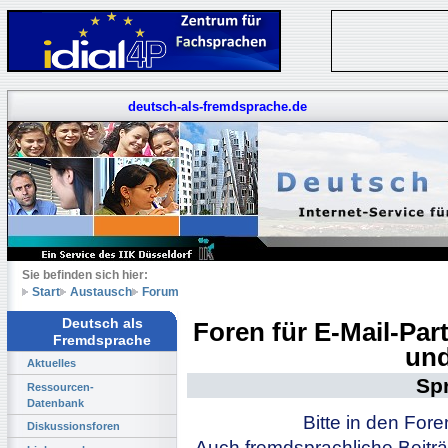
deutsch-als-fremdsprache.de
Sie befinden sich hier:
Start
Austausch
Forum
Deutsch als
Foren für E-Mail-Pa
Fremdsprache
und
Aktuelles
Sp
Ressourcen-
Datenbank
Bitte in den For
Diskussionsforen
Auch fremdsprachliche Beiträ