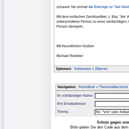
schauen Sie einmal
die Einträge zu "hat Ge
Mit dem einfachen Genitivartikel, z. Bsp. "di
unbescholtene Person zu einer verdächtigen, 
Person stempeln.
Mit freundlichen Grüßen
Michael Redeker
Optionen:
Antworten
•
Zitieren
Navigation:
Forenliste
•
Themenübersicht
Ihr vollständiger Name:
Ihre Emailadresse:
Thema:
Schutz gegen une
Bitte geben Sie den Code aus dem