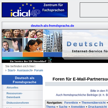
deutsch-als-fremdsprache.de
Sie befinden sich hier:
Start
Austausch
Forum
Deutsch als
Foren für E-Mail-Partners
Fremdsprache
Aktuelles
Bitte in den 
Ressourcen-
Auch fremdsprachliche Beiträge (d. h. 
Datenbank
Navigation:
Forenliste
•
Themenübersicht
•
Diskussionsforen
Thema
•
Suche
•
Anmelden
•
Druckansicht