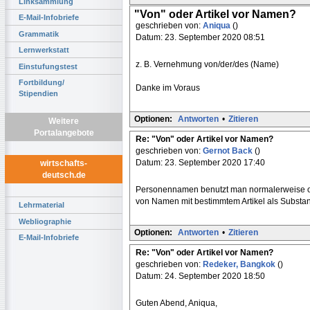
Linksammlung
"Von" oder Artikel vor Namen?
E-Mail-Infobriefe
geschrieben von:
Aniqua
()
Grammatik
Datum: 23. September 2020 08:51
Lernwerkstatt
z. B. Vernehmung von/der/des (Name)
Einstufungstest
Fortbildung/
Danke im Voraus
Stipendien
Optionen:
Antworten
•
Zitieren
Weitere
Portalangebote
Re: "Von" oder Artikel vor Namen?
geschrieben von:
Gernot Back
()
Datum: 23. September 2020 17:40
wirtschafts-
deutsch.de
Personennamen benutzt man normalerweise oh
von Namen mit bestimmtem Artikel als Substand
Lehrmaterial
Webliographie
Optionen:
Antworten
•
Zitieren
E-Mail-Infobriefe
Re: "Von" oder Artikel vor Namen?
geschrieben von:
Redeker, Bangkok
()
Datum: 24. September 2020 18:50
Guten Abend, Aniqua,