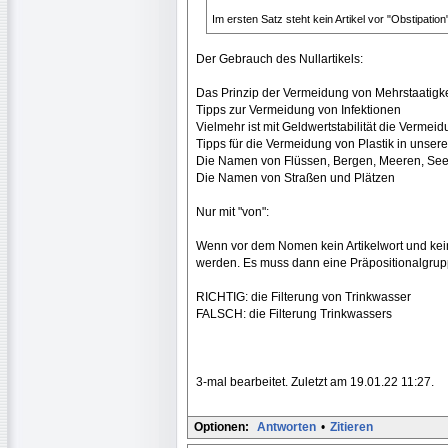
Im ersten Satz steht kein Artikel vor "Obstipatio
Der Gebrauch des Nullartikels:
Das Prinzip der Vermeidung von Mehrstaatigke
Tipps zur Vermeidung von Infektionen
Vielmehr ist mit Geldwertstabilität die Vermeid
Tipps für die Vermeidung von Plastik in unsere
Die Namen von Flüssen, Bergen, Meeren, Se
Die Namen von Straßen und Plätzen
Nur mit "von":
Wenn vor dem Nomen kein Artikelwort und kein f
werden. Es muss dann eine Präpositionalgrup
RICHTIG: die Filterung von Trinkwasser
FALSCH: die Filterung Trinkwassers
3-mal bearbeitet. Zuletzt am 19.01.22 11:27.
Optionen:
Antworten
•
Zitieren