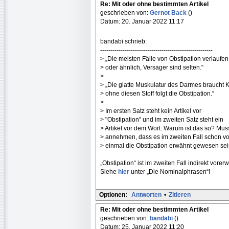
Re: Mit oder ohne bestimmten Artikel
geschrieben von:
Gernot Back
()
Datum: 20. Januar 2022 11:17
bandabi schrieb:
-------------------------------------------------------
> „Die meisten Fälle von Obstipation verlaufen
> oder ähnlich, Versager sind selten.“
>
> „Die glatte Muskulatur des Darmes braucht 
> ohne diesen Stoff folgt die Obstipation.“
>
> Im ersten Satz steht kein Artikel vor
> "Obstipation" und im zweiten Satz steht ein
> Artikel vor dem Wort. Warum ist das so? Mu
> annehmen, dass es im zweiten Fall schon v
> einmal die Obstipation erwähnt gewesen se
„Obstipation“ ist im zweiten Fall indirekt vore
Siehe
hier
unter „Die Nominalphrasen“!
Optionen:
Antworten
•
Zitieren
Re: Mit oder ohne bestimmten Artikel
geschrieben von:
bandabi
()
Datum: 25. Januar 2022 11:20