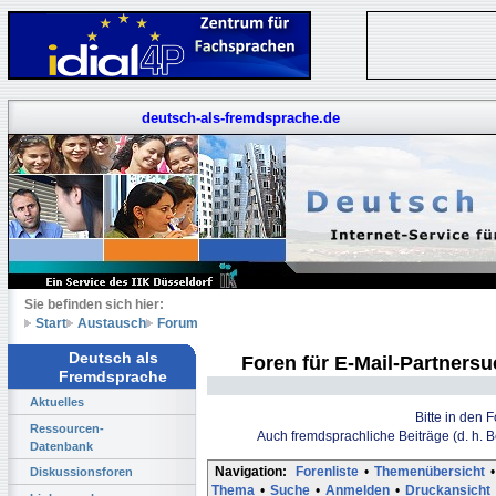
deutsch-als-fremdsprache.de
Sie befinden sich hier:
Start
Austausch
Forum
Deutsch als
Foren für E-Mail-Partners
Fremdsprache
Aktuelles
Bitte in den 
Ressourcen-
Auch fremdsprachliche Beiträge (d. h. 
Datenbank
Navigation:
Forenliste
•
Themenübersicht
•
Diskussionsforen
Thema
•
Suche
•
Anmelden
•
Druckansicht