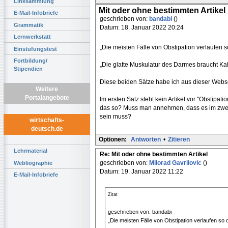
Linksammlung
Mit oder ohne bestimmten Artikel
E-Mail-Infobriefe
geschrieben von:
bandabi
()
Grammatik
Datum: 18. Januar 2022 20:24
Lernwerkstatt
„Die meisten Fälle von Obstipation verlaufen s
Einstufungstest
Fortbildung/
„Die glatte Muskulatur des Darmes braucht Kali
Stipendien
Diese beiden Sätze habe ich aus dieser Web
Weitere
Portalangebote
Im ersten Satz steht kein Artikel vor "Obstipati
das so? Muss man annehmen, dass es im zweit
sein muss?
wirtschafts-
deutsch.de
Optionen:
Antworten
•
Zitieren
Lehrmaterial
Re: Mit oder ohne bestimmten Artikel
geschrieben von:
Milorad Gavrilovic
()
Webliographie
Datum: 19. Januar 2022 11:22
E-Mail-Infobriefe
Zitat
geschrieben von: bandabi
„Die meisten Fälle von Obstipation verlaufen so o