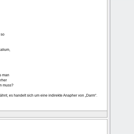
 so
Kalium,
ss man
orher
in muss?
rwähnt, es handelt sich um eine indirekte Anapher von „Darm“.