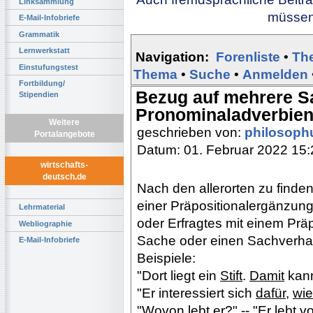
Linksammlung
müssen 
E-Mail-Infobriefe
Grammatik
Lernwerkstatt
Navigation:
Forenliste
•
Th
Einstufungstest
Thema
•
Suche
•
Anmelden
Fortbildung/
Bezug auf mehrere S
Stipendien
Pronominaladverbie
Weitere
geschrieben von:
philosoph
Portalangebote
Datum: 01. Februar 2022 15:
wirtschafts-
deutsch.de
Nach den allerorten zu find
einer Präpositionalergänzun
Lehrmaterial
oder Erfragtes mit einem Präp
Webliographie
Sache oder einen Sachverhalt 
E-Mail-Infobriefe
Beispiele:
"Dort liegt ein
Stift
.
Damit
kann
"Er interessiert sich
dafür
,
wie
"
Wovon
lebt er?" -- "Er lebt 