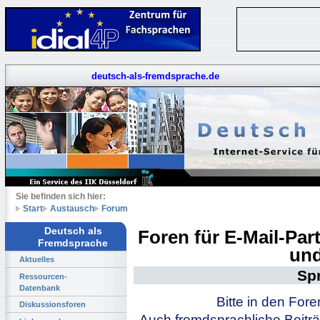
deutsch-als-fremdsprache.de
Sie befinden sich hier:
Start
Austausch
Forum
Deutsch als
Foren für E-Mail-Pa
Fremdsprache
und
Aktuelles
Sp
Ressourcen-
Datenbank
Bitte in den For
Diskussionsforen
Auch fremdsprachliche Beiträ