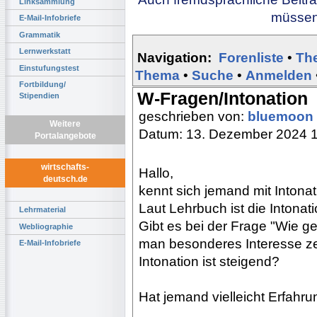
Linksammlung
müssen 
E-Mail-Infobriefe
Grammatik
Lernwerkstatt
Navigation:
Forenliste
•
Th
Einstufungstest
Thema
•
Suche
•
Anmelden
Fortbildung/
W-Fragen/Intonation
Stipendien
geschrieben von:
bluemoon
Weitere
Datum: 13. Dezember 2024 
Portalangebote
wirtschafts-
Hallo,
deutsch.de
kennt sich jemand mit Intona
Laut Lehrbuch ist die Intona
Lehrmaterial
Gibt es bei der Frage "Wie g
Webliographie
man besonderes Interesse zei
E-Mail-Infobriefe
Intonation ist steigend?
Hat jemand vielleicht Erfahr