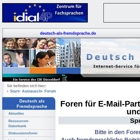
deutsch-als-fremdsprache.de
Sie befinden sich hier:
Start
Austausch
Forum
Deutsch als
Foren für E-Mail-Pa
Fremdsprache
und
Aktuelles
Sp
Ressourcen-
Datenbank
Bitte in den For
Diskussionsforen
Auch fremdsprachliche Beiträ