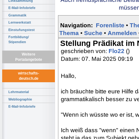
Linksammlung
müssen 
E-Mail-Infobriefe
Grammatik
Lernwerkstatt
Navigation:
Forenliste
•
Th
Einstufungstest
Thema
•
Suche
•
Anmelden
Fortbildung/
Stellung Prädikat im
Stipendien
geschrieben von:
Flo22
()
Weitere
Datum: 07. Mai 2025 09:19
Portalangebote
wirtschafts-
Hallo,
deutsch.de
ich bräuchte bitte eure Hilfe
Lehrmaterial
grammatikalisch besser zu v
Webliographie
E-Mail-Infobriefe
"Wenn ich wüsste wo er ist, w
Ich weiß dass "wenn" einen 
steht ja das zum Subjekt ge