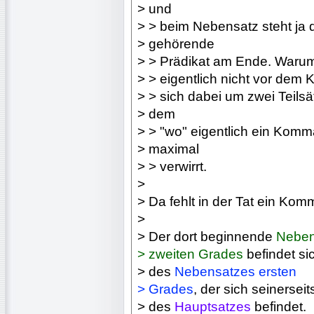
> und
> > beim Nebensatz steht ja
> gehörende
> > Prädikat am Ende. Warum 
> > eigentlich nicht vor de
> > sich dabei um zwei Teils
> dem
> > "wo" eigentlich ein Komm
> maximal
> > verwirrt.
>
> Da fehlt in der Tat ein Ko
>
> Der dort beginnende
Neben
> zweiten Grades
befindet si
> des
Nebensatzes ersten
> Grades
, der sich seinerseit
> des
Hauptsatzes
befindet.