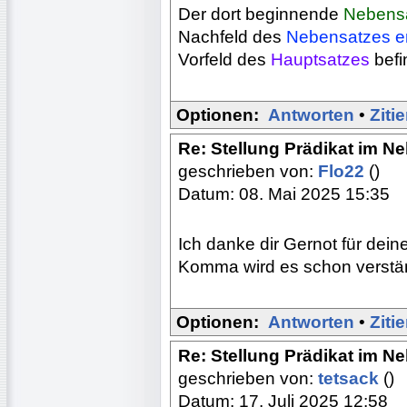
Der dort beginnende
Nebensa
Nachfeld des
Nebensatzes e
Vorfeld des
Hauptsatzes
befi
Optionen:
Antworten
•
Ziti
Re: Stellung Prädikat im N
geschrieben von:
Flo22
()
Datum: 08. Mai 2025 15:35
Ich danke dir Gernot für dein
Komma wird es schon verständ
Optionen:
Antworten
•
Ziti
Re: Stellung Prädikat im N
geschrieben von:
tetsack
()
Datum: 17. Juli 2025 12:58