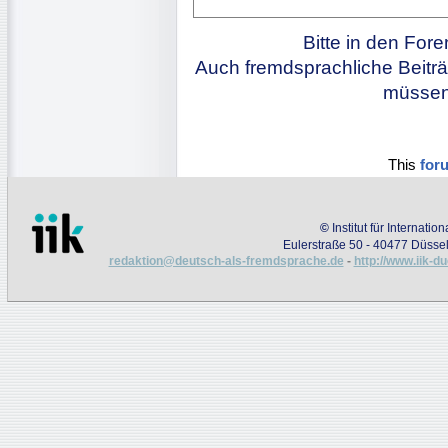
Bitte in den For
Auch fremdsprachliche Beiträ
müssen 
This
for
©
Institut für Internati
Eulerstraße 50 - 40477 Düssel
redaktion@deutsch-als-fremdsprache.de
-
http://www.iik-d