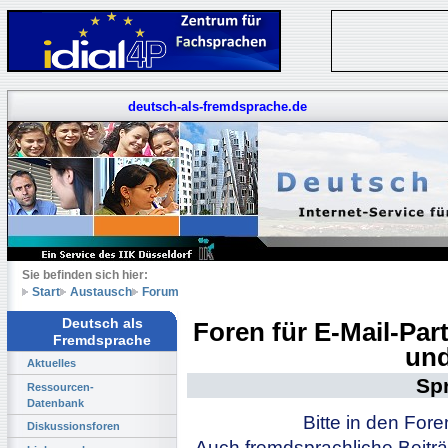
deutsch-als-fremdsprache.de
Sie befinden sich hier:
Start
Austausch
Forum
Deutsch als
Foren für E-Mail-Pa
Fremdsprache
und
Aktuelles
Sp
Ressourcen-
Datenbank
Bitte in den For
Diskussionsforen
Auch fremdsprachliche Beiträ