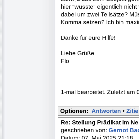
hier "wüsste" eigentlich nic
dabei um zwei Teilsätze? Müs
Komma setzen? Ich bin maxim
Danke für eure Hilfe!
Liebe Grüße
Flo
1-mal bearbeitet. Zuletzt am 
Optionen:
Antworten
•
Ziti
Re: Stellung Prädikat im N
geschrieben von:
Gernot B
Datum: 07. Mai 2025 21:18