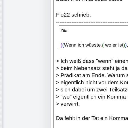
Flo22 schrieb:
------------------------------------------
Zitat
(
(
Wenn ich wüsste
,
(
wo er ist
)
)
> Ich weiß dass "wenn" einen
> beim Nebensatz steht ja d
> Prädikat am Ende. Warum st
> eigentlich nicht vor dem 
> sich dabei um zwei Teilsät
> "wo" eigentlich ein Komma 
> verwirrt.
Da fehlt in der Tat ein Komm