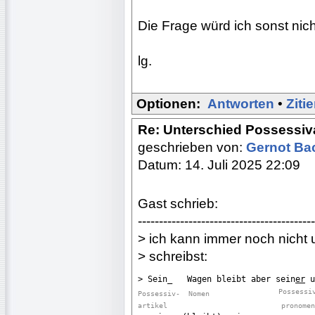
Die Frage würd ich sonst nic
lg.
Optionen:
Antworten
•
Ziti
Re: Unterschied Possessiv
geschrieben von:
Gernot B
Datum: 14. Juli 2025 22:09
Gast schrieb:
------------------------------------------
> ich kann immer noch nicht
> schreibst:
> Sein_   Wagen bleibt aber sein
er
Possessi
Possessiv-
Nomen
artikel
 pronomen