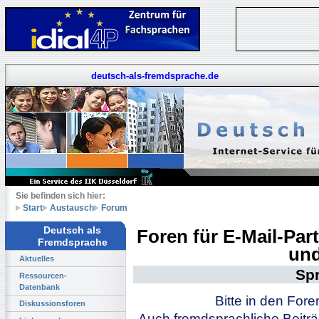
deutsch-als-fremdsprache.de
Sie befinden sich hier:
Start
Austausch
Forum
Deutsch als
Foren für E-Mail-Pa
Fremdsprache
und
Aktuelles
Sp
Ressourcen-
Datenbank
Bitte in den For
Diskussionsforen
Auch fremdsprachliche Beiträ