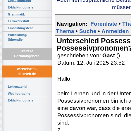
Linksammlung
müssen 
E-Mail-Infobriefe
Grammatik
Lernwerkstatt
Navigation:
Forenliste
•
Th
Einstufungstest
Thema
•
Suche
•
Anmelden
Fortbildung/
Unterschied Possessi
Stipendien
Possessivpronomen
Weitere
geschrieben von:
Gast
()
Portalangebote
Datum: 12. Juli 2025 23:52
wirtschafts-
deutsch.de
Hallo,
Lehrmaterial
beim Lernen und in der Unter
Webliographie
Possessivpronomen bin ich 
E-Mail-Infobriefe
eine davon war, dass die er
Possessivpronomen sind, die 
sind.
?