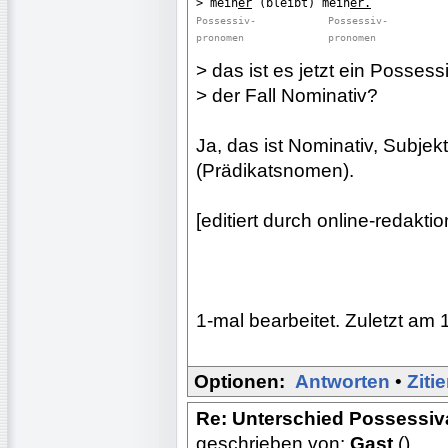

> mein
er
 (bleibt) mein
er.
Possessiv-
Possessiv-
pronomen
 pronomen
> das ist es jetzt ein Posses
> der Fall Nominativ?
Ja, das ist Nominativ, Subjek
(Prädikatsnomen).
[editiert durch online-redak
1-mal bearbeitet. Zuletzt am 
Optionen:
Antworten
•
Ziti
Re: Unterschied Possessiv
geschrieben von:
Gast
()