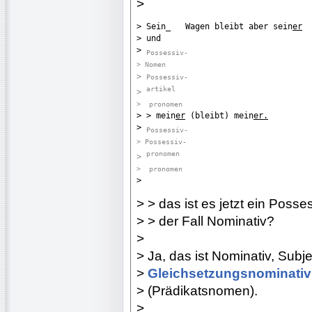
>
> Sein_   Wagen bleibt aber sein
er
> und

> 
Possessiv-

> 
Nomen

> 
Possessiv-
artikel
> 

> 
 pronomen

> > mein
er
 (bleibt) mein
er.
> 
Possessiv-

> 
Possessiv-
pronomen

> 

> 
 pronomen

>
> > das ist es jetzt ein Poss
> > der Fall Nominativ?
>
> Ja, das ist Nominativ, Subj
>
Gleichsetzungsnominativ
> (Prädikatsnomen).
>