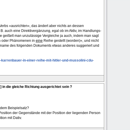
Verbs »ausrichten«, das ändert aber nichts an dessen
B. auch eine Direktivergänzung, egal ob im Aktiv, im Handlungs-
e geißelt man unzulässige Vergleiche ja auch, indem man sagt
en oder Phänomenen in
eine
Reihe gestellt (worden)«, und nicht
einame des folgenden Dokuments etwas anderes suggeriert und
-karrenbauer-in-einer-reihe-mit-hitler-und-mussolini-cdu-
 ] in die gleiche Richtung ausgerichtet sein ?
n dem Beispielsatz?
e Position der Gegenstände mit der Position der liegenden Person
ion mit Dativ.