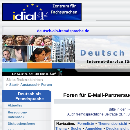
deutsch-als-fremdsprache.de
Sie befinden sich hier:
Start
Austausch
Forum
Deutsch als
Foren für E-Mail-Partners
Fremdsprache
Aktuelles
Bitte in den 
Ressourcen-
Auch fremdsprachliche Beiträge (d. h. 
Datenbank
Navigation:
Forenliste
•
Themenübersicht
•
Diskussionsforen
Thema
•
Suche
•
Anmelden
•
Druckansicht