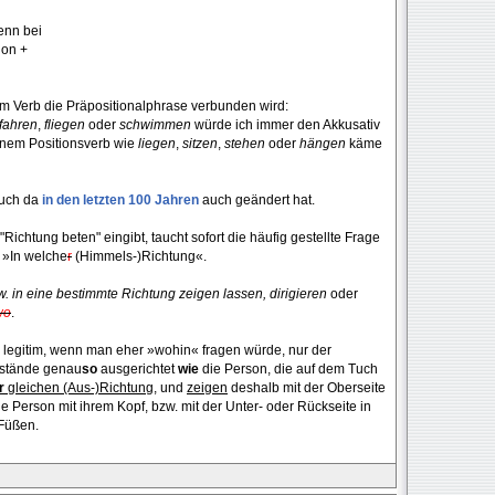
enn bei
ion +
em Verb die Präpositionalphrase verbunden wird:
fahren
,
fliegen
oder
schwimmen
würde ich immer den Akkusativ
einem Positionsverb wie
liegen
,
sitzen
,
stehen
oder
hängen
käme
auch da
in den letzten 100 Jahren
auch geändert hat.
chtung beten" eingibt, taucht sofort die häufig gestellte Frage
 »In welche
r
(Himmels-)Richtung«.
w. in eine bestimmte Richtung zeigen lassen, dirigieren
oder
wo
.
v legitim, wenn man eher »wohin« fragen würde, nur der
nstände genau
so
ausgerichtet
wie
die Person, die auf dem Tuch
r
gleichen (Aus-)Richtung
, und
zeigen
deshalb mit der Oberseite
e Person mit ihrem Kopf, bzw. mit der Unter- oder Rückseite in
 Füßen.