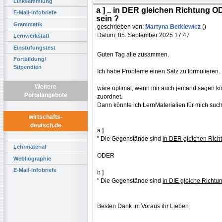
Linksammlung
a ] .. in DER gleichen Richtung OD
E-Mail-Infobriefe
sein ?
Grammatik
geschrieben von:
Martyna Betkiewicz
()
Datum: 05. September 2025 17:47
Lernwerkstatt
Einstufungstest
Guten Tag alle zusammen.
Fortbildung/
Stipendien
Ich habe Probleme einen Satz zu formulieren.
Weitere
wäre optimal, wenn mir auch jemand sagen k
Portalangebote
zuordnet.
Dann könnte ich LernMaterialien für mich suc
wirtschafts-
deutsch.de
a ]
" Die Gegenstände sind
in DER gleichen Rich
Lehrmaterial
ODER
Webliographie
E-Mail-Infobriefe
b ]
" Die Gegenstände sind
in DIE gleiche Richtu
Besten Dank im Voraus ihr Lieben