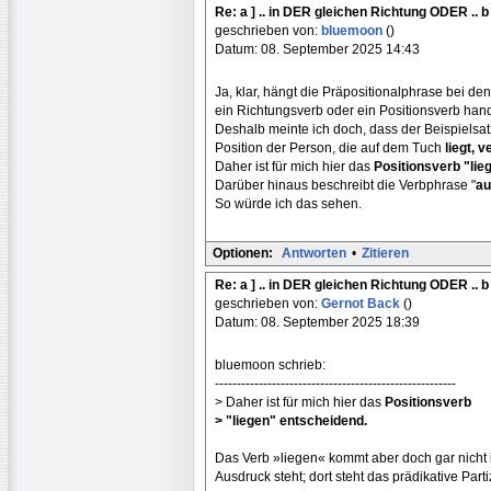
Re: a ] .. in DER gleichen Richtung ODER .. b
geschrieben von:
bluemoon
()
Datum: 08. September 2025 14:43
Ja, klar, hängt die Präpositionalphrase bei d
ein Richtungsverb oder ein Positionsverb hand
Deshalb meinte ich doch, dass der Beispielsatz
Position der Person, die auf dem Tuch
liegt, v
Daher ist für mich hier das
Positionsverb "lie
Darüber hinaus beschreibt die Verbphrase "
au
So würde ich das sehen.
Optionen:
Antworten
•
Zitieren
Re: a ] .. in DER gleichen Richtung ODER .. b
geschrieben von:
Gernot Back
()
Datum: 08. September 2025 18:39
bluemoon schrieb:
-------------------------------------------------------
> Daher ist für mich hier das
Positionsverb
> "liegen" entscheidend.
Das Verb »liegen« kommt aber doch gar nicht i
Ausdruck steht; dort steht das prädikative Part