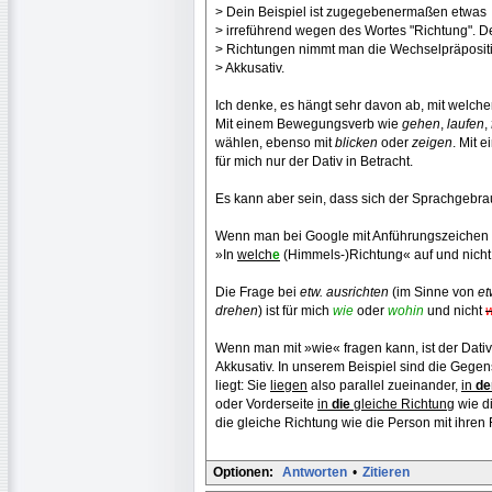
> Dein Beispiel ist zugegebenermaßen etwas
> irreführend wegen des Wortes "Richtung". D
> Richtungen nimmt man die Wechselpräposit
> Akkusativ.
Ich denke, es hängt sehr davon ab, mit welch
Mit einem Bewegungsverb wie
gehen
,
laufen
,
wählen, ebenso mit
blicken
oder
zeigen
. Mit 
für mich nur der Dativ in Betracht.
Es kann aber sein, dass sich der Sprachgebr
Wenn man bei Google mit Anführungszeichen "Ri
»In
welch
e
(Himmels-)Richtung« auf und nicht
Die Frage bei
etw. ausrichten
(im Sinne von
et
drehen
) ist für mich
wie
oder
wohin
und nicht
Wenn man mit »wie« fragen kann, ist der Dati
Akkusativ. In unserem Beispiel sind die Gege
liegt: Sie
liegen
also parallel zueinander,
in
de
oder Vorderseite
in
die
gleiche Richtung
wie di
die gleiche Richtung wie die Person mit ihren
Optionen:
Antworten
•
Zitieren