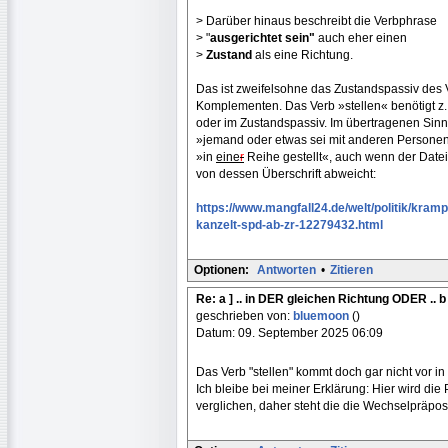
> Darüber hinaus beschreibt die Verbphrase
> "
ausgerichtet sein"
auch eher einen
>
Zustand
als eine Richtung.
Das ist zweifelsohne das Zustandspassiv des 
Komplementen. Das Verb »stellen« benötigt z. 
oder im Zustandspassiv. Im übertragenen Sinn
»jemand oder etwas sei mit anderen Person
»in
eine
r
Reihe gestellt«, auch wenn der Dat
von dessen Überschrift abweicht:
https://www.mangfall24.de/welt/politik/kramp
kanzelt-spd-ab-zr-12279432.html
Optionen:
Antworten
•
Zitieren
Re: a ] .. in DER gleichen Richtung ODER .. b
geschrieben von:
bluemoon
()
Datum: 09. September 2025 06:09
Das Verb "stellen" kommt doch gar nicht vor i
Ich bleibe bei meiner Erklärung: Hier wird di
verglichen, daher steht die die Wechselpräposit