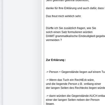
Sehr geehrter/ geehrte bluemoon,
danke für Ihre Erklärung und auch dafür, da
Das freut mich wirklich sehr.
Dürfte ich Sie zusätzlich fragen, wie Sie
solch einen Satz formulieren würden
DAMIT grammatikalische Eindeutigkeit gegebe
vermeiden ?
Zur Erklärung :
-> Person + Gegenstände liegen auf einem T
-> Wenn das Tuch ein RechtEck wäre,
und die liegende Person z.B.: entlang einer
der langen Seiten des Rechtecks liegen würd
-> dann würden die Gegenstände AUCH entla
einer der langen Seiten neben der Person
liegen.