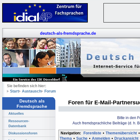
deutsch-als-fremdsprache.de
Sie befinden sich hier:
Start
Austausch
Forum
Deutsch als
Foren für E-Mail-Partners
Fremdsprache
Aktuelles
Bitte in den 
Ressourcen-
Auch fremdsprachliche Beiträge (d. h. 
Datenbank
Navigation:
Forenliste
•
Themenübersicht
•
Diskussionsforen
Thema
•
Suche
•
Anmelden
•
Druckansicht