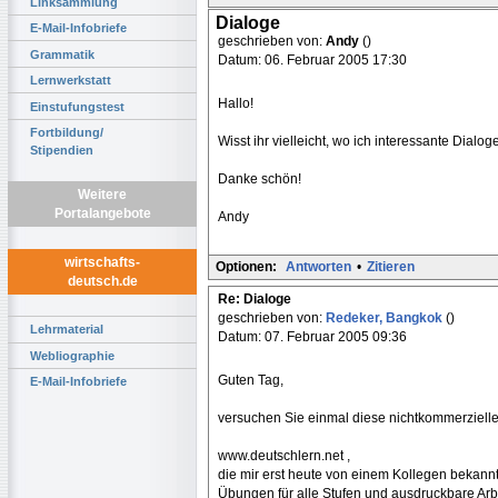
Linksammlung
Dialoge
E-Mail-Infobriefe
geschrieben von:
Andy
()
Grammatik
Datum: 06. Februar 2005 17:30
Lernwerkstatt
Hallo!
Einstufungstest
Fortbildung/
Wisst ihr vielleicht, wo ich interessante Dialo
Stipendien
Danke schön!
Weitere
Portalangebote
Andy
wirtschafts-
Optionen:
Antworten
•
Zitieren
deutsch.de
Re: Dialoge
geschrieben von:
Redeker, Bangkok
()
Lehrmaterial
Datum: 07. Februar 2005 09:36
Webliographie
Guten Tag,
E-Mail-Infobriefe
versuchen Sie einmal diese nichtkommerzielle
www.deutschlern.net ,
die mir erst heute von einem Kollegen bekannt
Übungen für alle Stufen und ausdruckbare Arbei