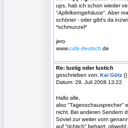
ups, hab ich schon wieder verg
"
Apfelkerngehäuse
". Aber mal
schöner - oder gibt's da inz
*schmunzel*
jero
www.
cafe-deutsch
.de
Re: lustig oder lustich
geschrieben von:
Kai Götz
()
Datum: 28. Juli 2008 13:22
Hallo alle,
also "Tagesschausprecher" wir
nicht. Bei anderen Sendern da
Soviel zur weiter vorn gena
auf "richtich" beharrt, obwoh