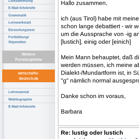
Linksammlung
Hallo zusammen,
E-Mail-Infobriefe
Grammatik
ich (aus Tirol) habe mit mei
Lernwerkstatt
schon lange debattiert - wir w
Einstufungstest
um die Aussprache von -ig am
Fortbildung/
[lustich], einig oder [einich]
Stipendien
Weitere
Mein Mann behauptet, daß di
Portalangebote
werden müssen, ich meine ab
Dialekt-/Mundartform ist, in
wirtschafts-
deutsch.de
"g" nämlich normal ausgespr
Lehrmaterial
Danke schon im voraus,
Webliographie
E-Mail-Infobriefe
Barbara
Re: lustig oder lustich