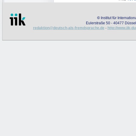
©
Institut für Internati
Eulerstraße 50 - 40477 Düssel
redaktion@deutsch-als-fremdsprache.de
-
http://www.iik-d