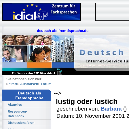
deutsch-als-fremdsprache.de
Sie befinden sich hier:
Start
Austausch
Forum
-->
Deutsch als
Fremdsprache
lustig oder lustich
Aktuelles
geschrieben von:
Barbara
()
Ressourcen-
Datum: 10. November 2001 
Datenbank
Diskussionsforen