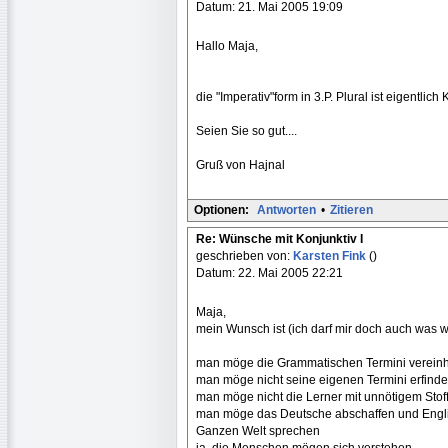
Datum: 21. Mai 2005 19:09
Hallo Maja,
die "Imperativ"form in 3.P. Plural ist eigentlic
Seien Sie so gut....
Gruß von Hajnal
Optionen:
Antworten
•
Zitieren
Re: Wünsche mit Konjunktiv I
geschrieben von:
Karsten Fink
()
Datum: 22. Mai 2005 22:21
Maja,
mein Wunsch ist (ich darf mir doch auch was 
man möge die Grammatischen Termini vereinhe
man möge nicht seine eigenen Termini erfinde
man möge nicht die Lerner mit unnötigem Stoff
man möge das Deutsche abschaffen und Engli
Ganzen Welt sprechen
ja, die Menschen mögen sich verstehen...