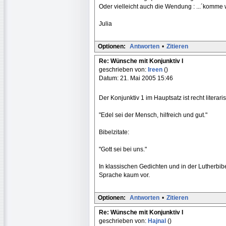
Oder vielleicht auch die Wendung : ...´komme
Julia
Optionen:
Antworten
•
Zitieren
Re: Wünsche mit Konjunktiv I
geschrieben von:
Ireen
()
Datum: 21. Mai 2005 15:46
Der Konjunktiv 1 im Hauptsatz ist recht litera
"Edel sei der Mensch, hilfreich und gut."
Bibelzitate:
"Gott sei bei uns."
In klassischen Gedichten und in der Lutherbibe
Sprache kaum vor.
Optionen:
Antworten
•
Zitieren
Re: Wünsche mit Konjunktiv I
geschrieben von:
Hajnal
()