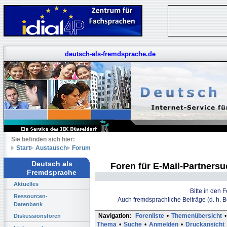
deutsch-als-fremdsprache.de
Sie befinden sich hier:
Start
Austausch
Forum
Deutsch als
Foren für E-Mail-Partners
Fremdsprache
Aktuelles
Bitte in den 
Ressourcen-
Auch fremdsprachliche Beiträge (d. h. 
Datenbank
Navigation:
Forenliste
•
Themenübersicht
•
Diskussionsforen
Thema
•
Suche
•
Anmelden
•
Druckansicht