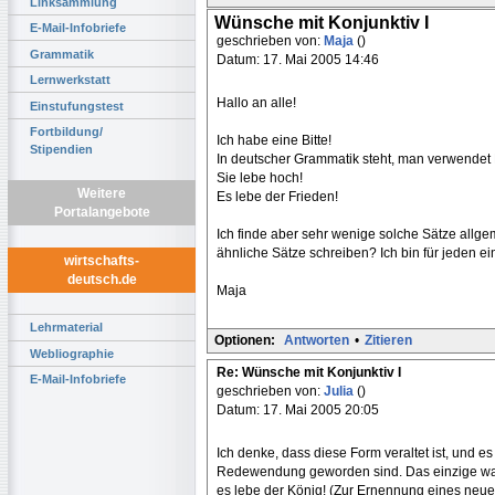
Linksammlung
Wünsche mit Konjunktiv I
E-Mail-Infobriefe
geschrieben von:
Maja
()
Grammatik
Datum: 17. Mai 2005 14:46
Lernwerkstatt
Hallo an alle!
Einstufungstest
Fortbildung/
Ich habe eine Bitte!
Stipendien
In deutscher Grammatik steht, man verwendet 
Sie lebe hoch!
Weitere
Es lebe der Frieden!
Portalangebote
Ich finde aber sehr wenige solche Sätze allg
ähnliche Sätze schreiben? Ich bin für jeden e
wirtschafts-
deutsch.de
Maja
Lehrmaterial
Optionen:
Antworten
•
Zitieren
Webliographie
Re: Wünsche mit Konjunktiv I
E-Mail-Infobriefe
geschrieben von:
Julia
()
Datum: 17. Mai 2005 20:05
Ich denke, dass diese Form veraltet ist, und e
Redewendung geworden sind. Das einzige was mi
es lebe der König! (Zur Ernennung eines neu