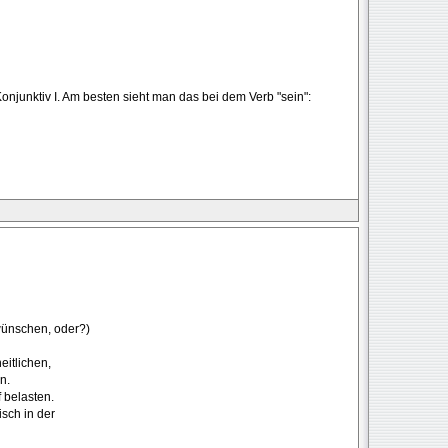
h Konjunktiv I. Am besten sieht man das bei dem Verb "sein":
wünschen, oder?)
itlichen,
n.
 belasten.
sch in der