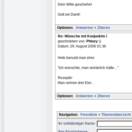
Dein Wille geschehe!
Gott sei Dank!
Optionen:
Antworten
•
Zitieren
Re: Wünsche mit Konjunktiv I
geschrieben von:
Phloxy
()
Datum: 29. August 2006 01:36
Hete benutzt man eher:
"Ich wünschte, man würde/ich hätte...."
Rezepte!
Man nehme drei Eier...
Optionen:
Antworten
•
Zitieren
Navigation:
Forenliste
•
Themenübersicht
Ihr vollständiger Name:
Ihre Emailadresse: