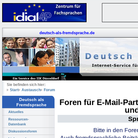
deutsch-als-fremdsprache.de
Sie befinden sich hier:
Start
Austausch
Forum
Deutsch als
Foren für E-Mail-Pa
Fremdsprache
und
Aktuelles
Sp
Ressourcen-
Datenbank
Bitte in den For
Diskussionsforen
Auch fremdsprachliche Beiträ