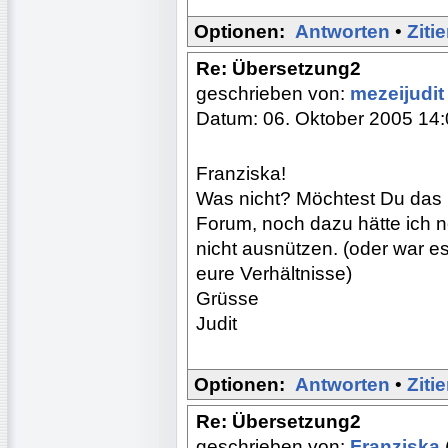
Optionen:
Antworten
•
Ziti
Re: Übersetzung2
geschrieben von:
mezeijudi
Datum: 06. Oktober 2005 14
Franziska!
Was nicht? Möchtest Du das B
Forum, noch dazu hätte ich no
nicht ausnützen. (oder war es
eure Verhältnisse)
Grüsse
Judit
Optionen:
Antworten
•
Ziti
Re: Übersetzung2
geschrieben von:
Franziska