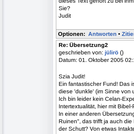
dieses Text gehört zu bei ih
Sie?
Judit
Optionen:
Antworten
•
Ziti
Re: Übersetzung2
geschrieben von:
jülirö
()
Datum: 01. Oktober 2005 02
Szia Judit!
Ein fantastischer Fund! Das 
diese 'dunkle' (im Sinne von 
Ich bin leider kein Celan-Exp
Intertextualität, hier mit Bibe
In einer anderen Übersetzung
Ruinen", das trifft ja auch 
der Schutt? Von etwas Intak