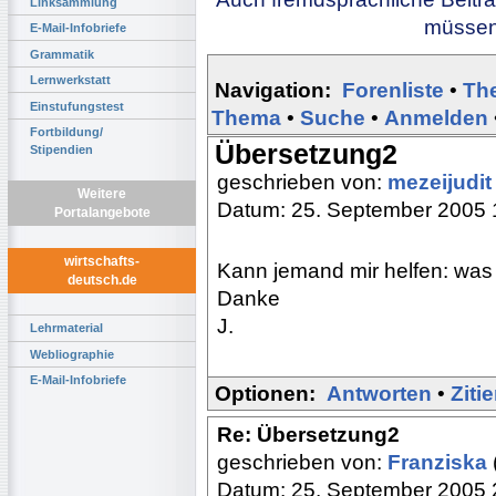
Linksammlung
müssen 
E-Mail-Infobriefe
Grammatik
Lernwerkstatt
Navigation:
Forenliste
•
Th
Einstufungstest
Thema
•
Suche
•
Anmelden
Fortbildung/
Übersetzung2
Stipendien
geschrieben von:
mezeijudi
Weitere
Datum: 25. September 2005 
Portalangebote
wirtschafts-
Kann jemand mir helfen: was
deutsch.de
Danke
J.
Lehrmaterial
Webliographie
E-Mail-Infobriefe
Optionen:
Antworten
•
Ziti
Re: Übersetzung2
geschrieben von:
Franziska
Datum: 25. September 2005 