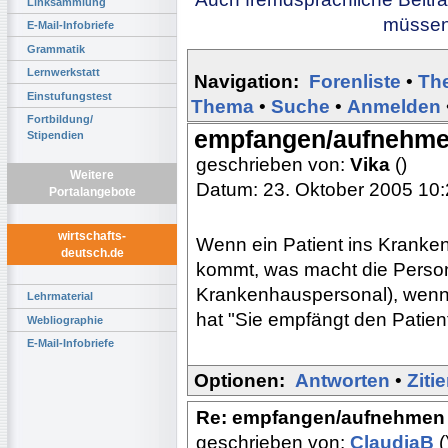
Linksammlung
müssen 
E-Mail-Infobriefe
Grammatik
Lernwerkstatt
Navigation:
Forenliste
•
Th
Einstufungstest
Thema
•
Suche
•
Anmelden
Fortbildung/
empfangen/aufnehm
Stipendien
geschrieben von:
Vika
()
Weitere
Datum: 23. Oktober 2005 10
Portalangebote
wirtschafts-
Wenn ein Patient ins Krankenh
deutsch.de
kommt, was macht die Perso
Krankenhauspersonal), wenn 
Lehrmaterial
hat "Sie empfängt den Patien
Webliographie
E-Mail-Infobriefe
Optionen:
Antworten
•
Ziti
Re: empfangen/aufnehmen
geschrieben von:
ClaudiaB
(