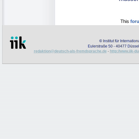
This
for
©
Institut für Internati
Eulerstraße 50 - 40477 Düssel
redaktion@deutsch-als-fremdsprache.de
-
http://www.iik-d