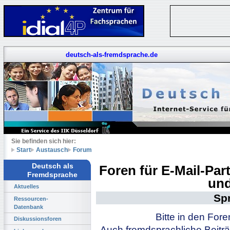
deutsch-als-fremdsprache.de
Sie befinden sich hier:
Start
Austausch
Forum
Deutsch als
Foren für E-Mail-Pa
Fremdsprache
und
Aktuelles
Sp
Ressourcen-
Datenbank
Bitte in den For
Diskussionsforen
Auch fremdsprachliche Beiträ