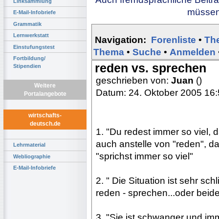
Linksammlung
müssen 
E-Mail-Infobriefe
Grammatik
Lernwerkstatt
Navigation:
Forenliste
•
Th
Einstufungstest
Thema
•
Suche
•
Anmelden
Fortbildung/
reden vs. sprechen
Stipendien
geschrieben von:
Juan
()
Weitere
Datum: 24. Oktober 2005 16
Portalangebote
wirtschafts-
deutsch.de
1. "Du redest immer so viel,
auch anstelle von "reden", 
Lehrmaterial
"sprichst immer so viel"
Webliographie
E-Mail-Infobriefe
2. " Die Situation ist sehr s
reden - sprechen...oder beid
3. "Sie ist schwanger und im