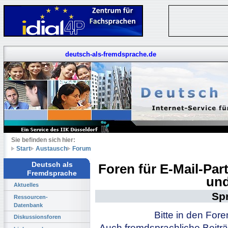
deutsch-als-fremdsprache.de
Sie befinden sich hier:
Start
Austausch
Forum
Deutsch als
Foren für E-Mail-Pa
Fremdsprache
und
Aktuelles
Sp
Ressourcen-
Datenbank
Bitte in den For
Diskussionsforen
Auch fremdsprachliche Beiträ