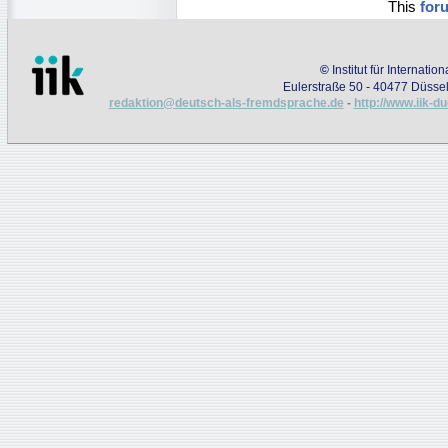
This
for
©
Institut für Internati
Eulerstraße 50 - 40477 Düssel
redaktion@deutsch-als-fremdsprache.de
-
http://www.iik-d