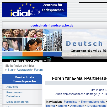
deutsch-als-fremdsprache.de
Sie befinden sich hier:
Start
Austausch
Forum
Deutsch als
Foren für E-Mail-Partners
Fremdsprache
Aktuelles
Bitte in den 
Ressourcen-
Auch fremdsprachliche Beiträge (d. h. 
Datenbank
Navigation:
Forenliste
•
Themenübersicht
•
Diskussionsforen
Thema
•
Suche
•
Anmelden
•
Druckansicht