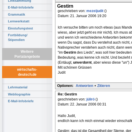
Linksammlung
Gestirn
E-Mail-Infobriefe
geschrieben von:
mezeijudit
()
Grammatik
Datum: 21. Januar 2006 19:20
Lernwerkstatt
Ich versuche bitten um noch etwas (aus Mandel
Einstufungstest
wieso, aber jetzt geht es mir nicht). Ich muss 
Fortbildung/
und wenn ich verschiedene Antworten bekomme,
Stipendien
wenn Du sagst, dass Du verstehst auch nicht, 
Nativsprecher verstehen auch nicht, dann werd
Weitere
"im
Gestirn
des Lieds", was soll hier bedeuten 
Portalangebote
Bedeutung, was kenne ich nicht. Und bezieht 
(Entäugt,
unverdornt
, aber wieso diese "un") 
Mit schönen Grüssen
wirtschafts-
Judit
deutsch.de
Optionen:
Antworten
•
Zitieren
Lehrmaterial
Re: Gestirn
Webliographie
geschrieben von:
jülirö
()
E-Mail-Infobriefe
Datum: 22. Januar 2006 00:31
Hallo Judit,
endlich kann ich mich einmal wieder einschalt
Gestirn: das ist die Gesamtheit der Sterne, d