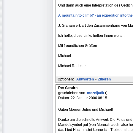
Und dann auch eine Interpretation des Gedicht
A mountain to climb? - an expedition into th
J. Graham erklärt den Zusammenhang von Ma
Ich hoffe, diese Links helfen Ihnen weiter.
Mit freundlichen Grüßen
Michael
Michael Redeker
Optionen:
Antworten
•
Zitieren
Re: Gestirn
geschrieben von:
mezeijudit
()
Datum: 22. Januar 2006 08:15
Guten Morgen Jülirö und Michael!
Danke um die schnelle Antwort. Die Fotos und
Mandelsymbol gut (von Merorah auch, also heute
das Lied Hachnissini kenne ich. Trotzdem habe