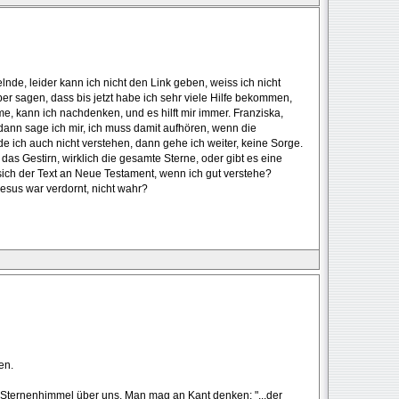
nde, leider kann ich nicht den Link geben, weiss ich nicht
aber sagen, dass bis jetzt habe ich sehr viele Hilfe bekommen,
 kann ich nachdenken, und es hilft mir immer. Franziska,
dann sage ich mir, ich muss damit aufhören, wenn die
e ich auch nicht verstehen, dann gehe ich weiter, keine Sorge.
das Gestirn, wirklich die gesamte Sterne, oder gibt es eine
sich der Text an Neue Testament, wenn ich gut verstehe?
Jesus war verdornt, nicht wahr?
en.
er Sternenhimmel über uns. Man mag an Kant denken: "...der