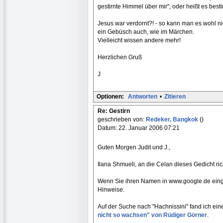
gestirnte Himmel über mir", oder heißt es besti
Jesus war verdornt?! - so kann man es wohl ni
ein Gebüsch auch, wie im Märchen.
Vielleicht wissen andere mehr!
Herzlichen Gruß
J
Optionen:
Antworten
•
Zitieren
Re: Gestirn
geschrieben von:
Redeker, Bangkok
()
Datum: 22. Januar 2006 07:21
Guten Morgen Judit und J.,
Ilana Shmueli, an die Celan dieses Gedicht ri
Wenn Sie ihren Namen in www.google.de eingeb
Hinweise.
Auf der Suche nach "Hachnissini" fand ich ei
nicht so wachsen" von Rüdiger Görner
.