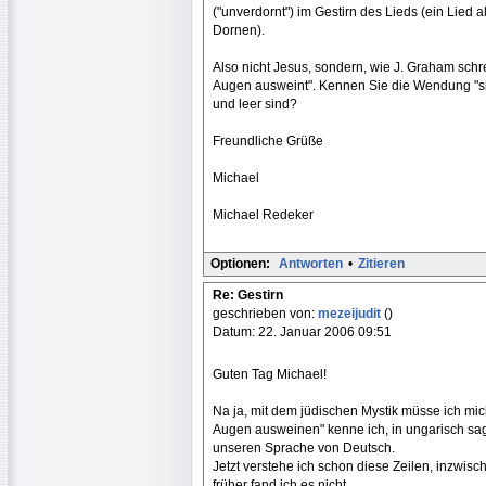
("unverdornt") im Gestirn des Lieds (ein Lied al
Dornen).
Also nicht Jesus, sondern, wie J. Graham schre
Augen ausweint". Kennen Sie die Wendung "si
und leer sind?
Freundliche Grüße
Michael
Michael Redeker
Optionen:
Antworten
•
Zitieren
Re: Gestirn
geschrieben von:
mezeijudit
()
Datum: 22. Januar 2006 09:51
Guten Tag Michael!
Na ja, mit dem jüdischen Mystik müsse ich mi
Augen ausweinen" kenne ich, in ungarisch sage
unseren Sprache von Deutsch.
Jetzt verstehe ich schon diese Zeilen, inzwis
früher fand ich es nicht,