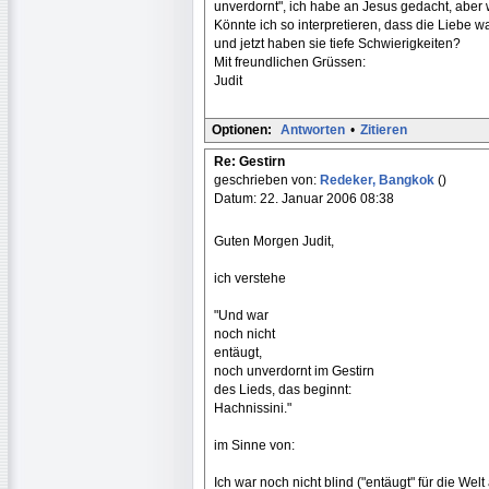
unverdornt", ich habe an Jesus gedacht, aber 
Könnte ich so interpretieren, dass die Liebe 
und jetzt haben sie tiefe Schwierigkeiten?
Mit freundlichen Grüssen:
Judit
Optionen:
Antworten
•
Zitieren
Re: Gestirn
geschrieben von:
Redeker, Bangkok
()
Datum: 22. Januar 2006 08:38
Guten Morgen Judit,
ich verstehe
"Und war
noch nicht
entäugt,
noch unverdornt im Gestirn
des Lieds, das beginnt:
Hachnissini."
im Sinne von:
Ich war noch nicht blind ("entäugt" für die We