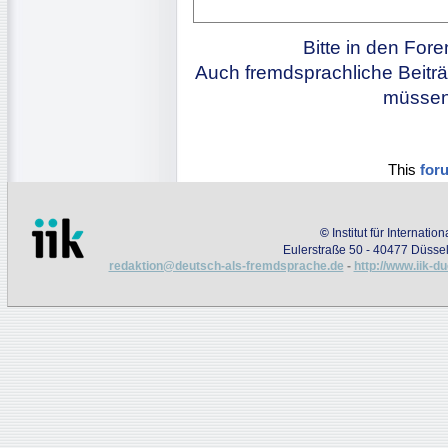
Bitte in den For
Auch fremdsprachliche Beiträ
müssen 
This
for
©
Institut für Internati
Eulerstraße 50 - 40477 Düssel
redaktion@deutsch-als-fremdsprache.de
-
http://www.iik-d