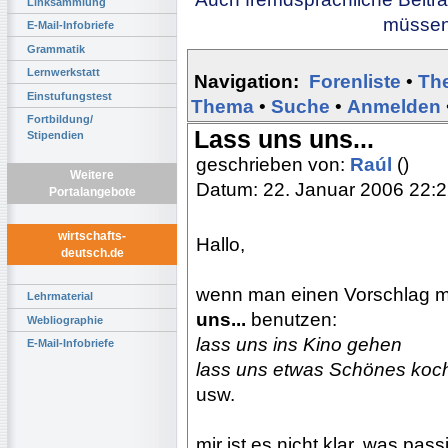
Linksammlung
müssen 
E-Mail-Infobriefe
Grammatik
Lernwerkstatt
Navigation:
Forenliste
•
Th
Einstufungstest
Thema
•
Suche
•
Anmelden
Fortbildung/
Lass uns uns...
Stipendien
geschrieben von:
Raúl
()
Weitere
Datum: 22. Januar 2006 22:
Portalangebote
wirtschafts-
Hallo,
deutsch.de
wenn man einen Vorschlag m
Lehrmaterial
uns...
benutzen:
Webliographie
lass uns ins Kino gehen
E-Mail-Infobriefe
lass uns etwas Schönes koc
usw.
mir ist es nicht klar, was pas