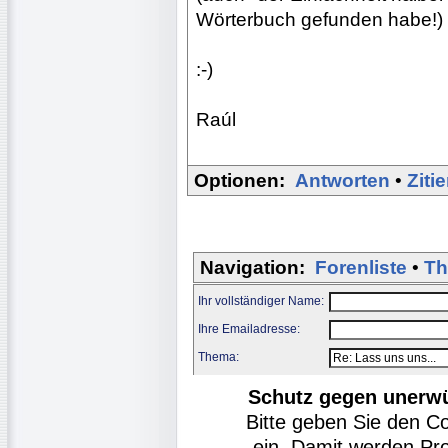
Wörterbuch gefunden habe!)
:-)
Raúl
Optionen:
Antworten
•
Ziti
Navigation:
Forenliste
•
Th
Ihr vollständiger Name:
Ihre Emailadresse:
Thema:
Schutz gegen unerw
Bitte geben Sie den C
ein. Damit werden Pr