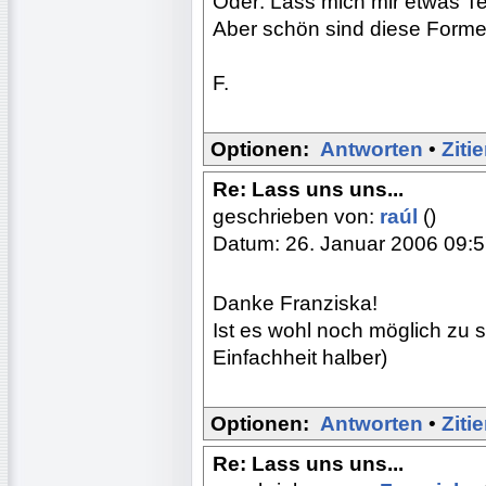
Oder: Lass mich mir etwas T
Aber schön sind diese Formen
F.
Optionen:
Antworten
•
Ziti
Re: Lass uns uns...
geschrieben von:
raúl
()
Datum: 26. Januar 2006 09:
Danke Franziska!
Ist es wohl noch möglich zu 
Einfachheit halber)
Optionen:
Antworten
•
Ziti
Re: Lass uns uns...