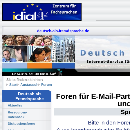
deutsch-als-fremdsprache.de
Sie befinden sich hier:
Start
Austausch
Forum
Deutsch als
Foren für E-Mail-Pa
Fremdsprache
und
Aktuelles
Sp
Ressourcen-
Datenbank
Bitte in den For
Diskussionsforen
Auch fremdsprachliche Beiträ